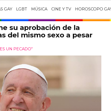
AS GAY
LGBT
MÚSICA
CINE Y TV
HOROSCOPO GA
ne su aprobación de la
as del mismo sexo a pesar
 ES UN PECADO"