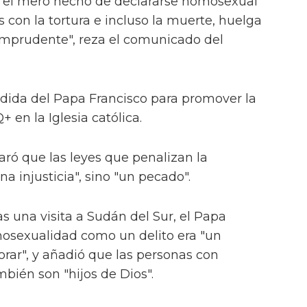
n el mero hecho de declararse homosexual
s con la tortura e incluso la muerte, huelga
imprudente", reza el comunicado del
edida del Papa Francisco para promover la
 en la Iglesia católica.
laró que las leyes que penalizan la
 injusticia", sino "un pecado".
as una visita a Sudán del Sur, el Papa
omosexualidad como un delito era "un
rar", y añadió que las personas con
ién son "hijos de Dios".