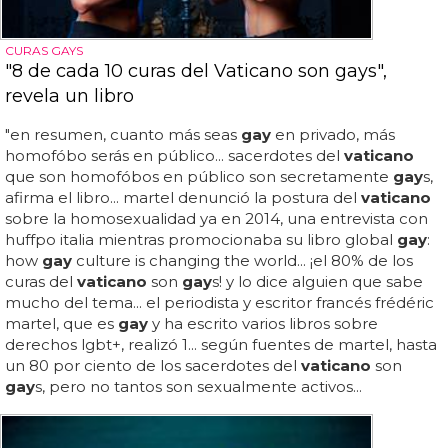
CURAS GAYS
"8 de cada 10 curas del Vaticano son gays",
revela un libro
"en resumen, cuanto más seas
gay
en privado, más
homofóbo serás en público... sacerdotes del
vaticano
que son homofóbos en público son secretamente
gay
s,
afirma el libro... martel denunció la postura del
vaticano
sobre la homosexualidad ya en 2014, una entrevista con
huffpo italia mientras promocionaba su libro global
gay
:
how
gay
culture is changing the world... ¡el 80% de los
curas del
vaticano
son
gay
s! y lo dice alguien que sabe
mucho del tema... el periodista y escritor francés frédéric
martel, que es
gay
y ha escrito varios libros sobre
derechos lgbt+, realizó 1... según fuentes de martel, hasta
un 80 por ciento de los sacerdotes del
vaticano
son
gay
s, pero no tantos son sexualmente activos...