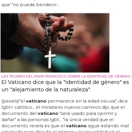
que "no puede bendecir...
LAS TEORÍAS DEL PAPA FRANCISCO SOBRE LA IDENTIDAD DE GÉNERO
El Vaticano dice que la "identidad de género" es
un "alejamiento de la naturaleza".
(pexels)"el
vaticano
permanece en la edad oscura", dice
lgbt+ católico... el ministerio nuevos caminos dijo que el
documento del
vaticano
"será usado para oprimir y
dañar" a las personas lgbt... "la única verdad que el
documento revela es que el
vaticano
sigue estando mal
equipado para discutir el género y la sexualidad en el