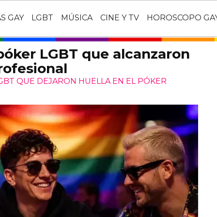
AS GAY
LGBT
MÚSICA
CINE Y TV
HOROSCOPO GA
 póker LGBT que alcanzaron
rofesional
LGBT QUE DEJARON HUELLA EN EL PÓKER