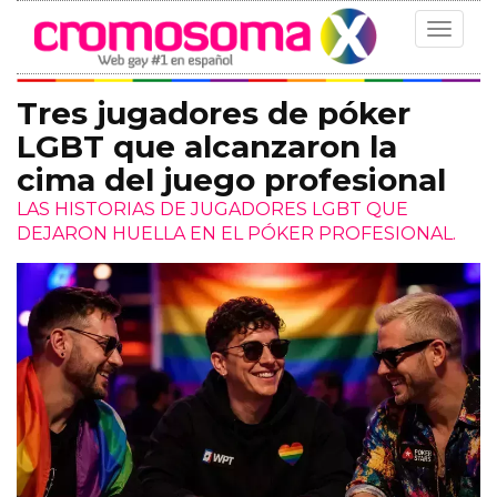
Toggle
navigat
Tres jugadores de póker
LGBT que alcanzaron la
cima del juego profesional
LAS HISTORIAS DE JUGADORES LGBT QUE
DEJARON HUELLA EN EL PÓKER PROFESIONAL.