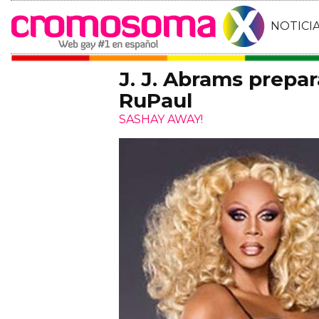
NOTICI
J. J. Abrams prepar
RuPaul
SASHAY AWAY!