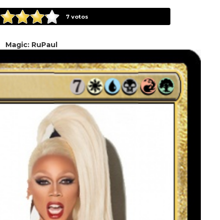
7
votos
Magic: RuPaul