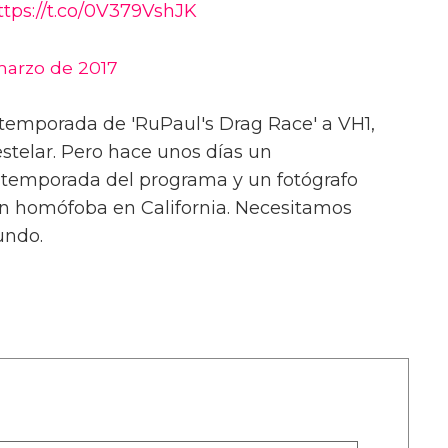
ttps://t.co/0V379VshJK
marzo de 2017
temporada de 'RuPaul's Drag Race' a VH1,
stelar. Pero hace unos días un
 temporada del programa y un fotógrafo
ón homófoba en California. Necesitamos
undo.