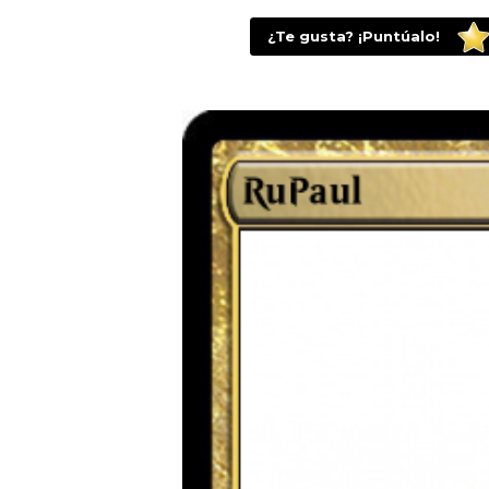
¿Te gusta? ¡Puntúalo!