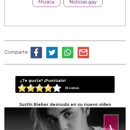
Música
Noticias gay
Comparte
¿Te gusta? ¡Puntúalo!
15
votos
Justin Bieber desnudo en su nuevo vídeo