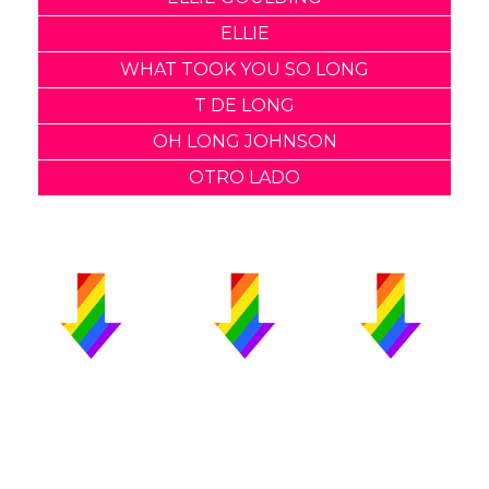
ELLIE
WHAT TOOK YOU SO LONG
T DE LONG
OH LONG JOHNSON
OTRO LADO