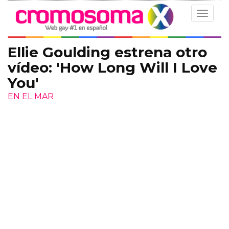
Toggle
navigat
Ellie Goulding estrena otro
vídeo: 'How Long Will I Love
You'
EN EL MAR