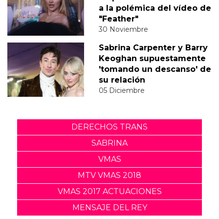
a la polémica del vídeo de
"Feather"
30 Noviembre
Sabrina Carpenter y Barry
Keoghan supuestamente
'tomando un descanso' de
su relación
05 Diciembre
DERECHOS TRANS
SABRINA
VMAS
MTV VMAS 2018
VMAS 2017 ACTUACIONES
MENSAJE DEL REY