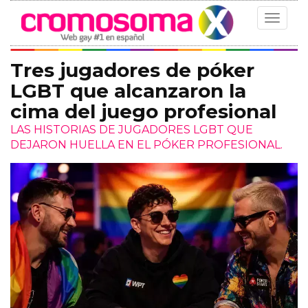
Toggle
navigat
Tres jugadores de póker
LGBT que alcanzaron la
cima del juego profesional
LAS HISTORIAS DE JUGADORES LGBT QUE
DEJARON HUELLA EN EL PÓKER PROFESIONAL.