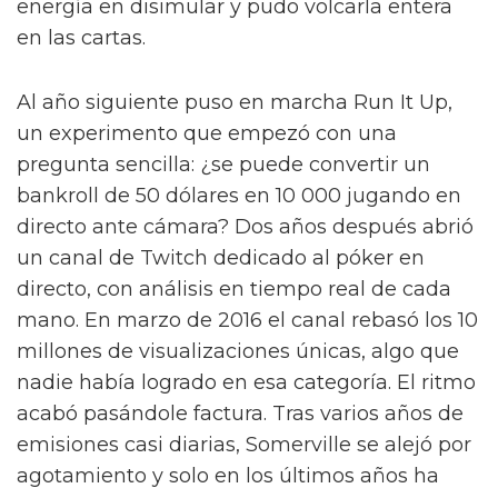
energía en disimular y pudo volcarla entera
en las cartas.
Al año siguiente puso en marcha Run It Up,
un experimento que empezó con una
pregunta sencilla: ¿se puede convertir un
bankroll de 50 dólares en 10 000 jugando en
directo ante cámara? Dos años después abrió
un canal de Twitch dedicado al póker en
directo, con análisis en tiempo real de cada
mano. En marzo de 2016 el canal rebasó los 10
millones de visualizaciones únicas, algo que
nadie había logrado en esa categoría. El ritmo
acabó pasándole factura. Tras varios años de
emisiones casi diarias, Somerville se alejó por
agotamiento y solo en los últimos años ha