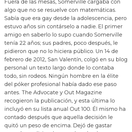
Fuera de las mesas, Somerville cargaba con
algo que no se resuelve con matemáticas.
Sabía que era gay desde la adolescencia, pero
estuvo años sin contárselo a nadie. El primer
amigo en saberlo lo supo cuando Somerville
tenía 22 años; sus padres, poco después, le
pidieron que no lo hiciera público. Un 14 de
febrero de 2012, San Valentín, colgó en su blog
personal un texto largo donde lo contaba
todo, sin rodeos. Ningún hombre en la élite
del póker profesional había dado ese paso
antes. The Advocate y Out Magazine
recogieron la publicación, y esta última lo
incluyó en su lista anual Out 100. Él mismo ha
contado después que aquella decisión le
quitó un peso de encima. Dejó de gastar