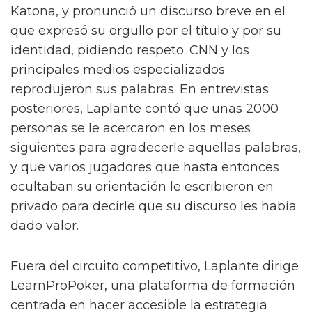
Katona, y pronunció un discurso breve en el
que expresó su orgullo por el título y por su
identidad, pidiendo respeto. CNN y los
principales medios especializados
reprodujeron sus palabras. En entrevistas
posteriores, Laplante contó que unas 2000
personas se le acercaron en los meses
siguientes para agradecerle aquellas palabras,
y que varios jugadores que hasta entonces
ocultaban su orientación le escribieron en
privado para decirle que su discurso les había
dado valor.
Fuera del circuito competitivo, Laplante dirige
LearnProPoker, una plataforma de formación
centrada en hacer accesible la estrategia