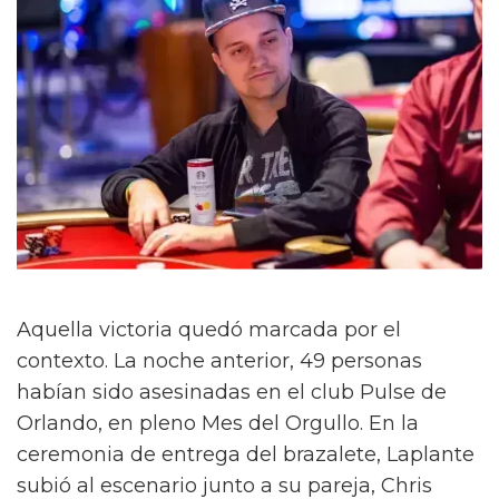
Aquella victoria quedó marcada por el
contexto. La noche anterior, 49 personas
habían sido asesinadas en el club Pulse de
Orlando, en pleno Mes del Orgullo. En la
ceremonia de entrega del brazalete, Laplante
subió al escenario junto a su pareja, Chris