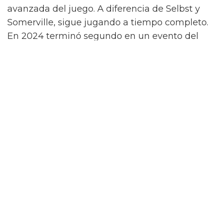
avanzada del juego. A diferencia de Selbst y
Somerville, sigue jugando a tiempo completo.
En 2024 terminó segundo en un evento del
WPT World Championship, y en 2025
continuó sumando resultados en Las Vegas.
Tres trayectorias, un mismo tablero
Selbst, Somerville y Laplante llegaron a la élite
por caminos distintos y en momentos
diferentes. Lo que comparten es un registro
de resultados en los torneos más duros del
calendario y la decisión de no esconder
quiénes son mientras lo conseguían. En el
póker, la identidad personal no altera las
probabilidades matemáticas. Sí cambia, poco