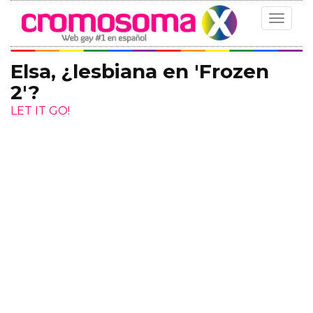
Toggle
navigat
Elsa, ¿lesbiana en 'Frozen
2'?
LET IT GO!