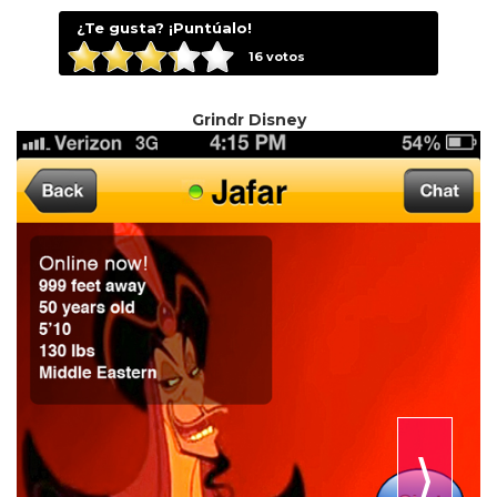
¿Te gusta? ¡Puntúalo!
16
votos
Grindr Disney
⟩