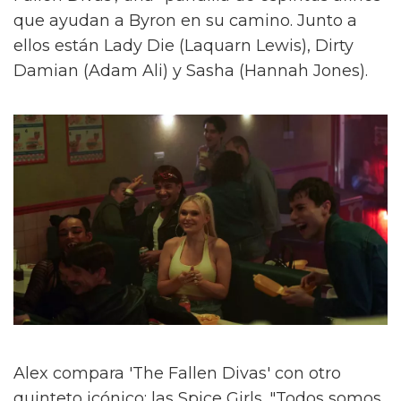
que ayudan a Byron en su camino. Junto a
ellos están Lady Die (Laquarn Lewis), Dirty
Damian (Adam Ali) y Sasha (Hannah Jones).
Alex compara 'The Fallen Divas' con otro
quinteto icónico: las Spice Girls. "Todos somos