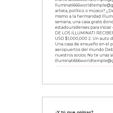
lluminati666worldtemple@gm
artista, político o músico? ¿
mismo a la hermandad Illumi
semana, una casa gratis donde
estadounidenses para inici
DE LOS ILLUMINATI RECIBEN 
USD $1,000,000 2. Un auto d
Una casa de ensueño en el paí
aeropuertos del mundo Debe
nuestros socios. No te unas s
illuminati666worldtemple@
¿Y tú que opinas?