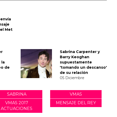
envía
nsaje
del Met
er
Sabrina Carpenter y
Barry Keoghan
 la
supuestamente
eo de
'tomando un descanso'
de su relación
05 Diciembre
SABRINA
VMAS
VMAS 2017
MENSAJE DEL REY
ACTUACIONES