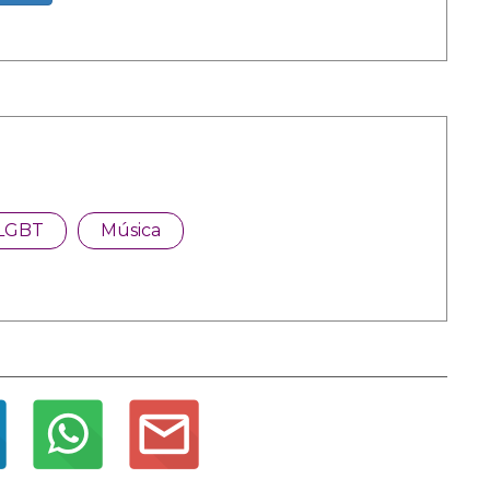
LGBT
Música