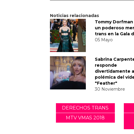
Noticias relacionadas
Tommy Dorfman 
un poderoso me
trans en la Gala 
05 Mayo
Sabrina Carpent
responde
divertidamente a
polémica del víd
"Feather"
30 Noviembre
DERECHOS TRANS
MTV VMAS 2018