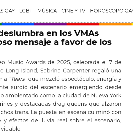
AS GAY
LGBT
MÚSICA
CINE Y TV
HOROSCOPO GA
 deslumbra en los VMAs
so mensaje a favor de los
eo Music Awards de 2025, celebrada el 7 de
e Long Island, Sabrina Carpenter regaló una
ema
“Tears”
que mezcló espectáculo, energía y
tante surgió del escenario emergiendo desde
ario ambientado como la ciudad de Nueva York
rines y destacadas drag queens que alzaron
echos trans. La puesta en escena culminó con
y efectos de lluvia real sobre el escenario,
vidable.