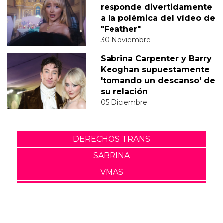
responde divertidamente
a la polémica del vídeo de
"Feather"
30 Noviembre
Sabrina Carpenter y Barry
Keoghan supuestamente
'tomando un descanso' de
su relación
05 Diciembre
DERECHOS TRANS
SABRINA
VMAS
MTV VMAS 2018
VMAS 2017 ACTUACIONES
MENSAJE DEL REY