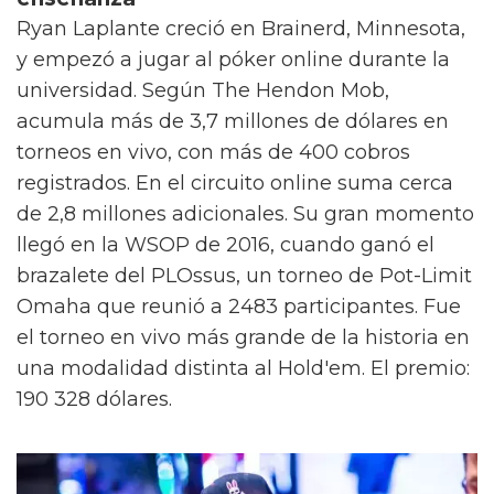
Ryan Laplante creció en Brainerd, Minnesota,
y empezó a jugar al póker online durante la
universidad. Según The Hendon Mob,
acumula más de 3,7 millones de dólares en
torneos en vivo, con más de 400 cobros
registrados. En el circuito online suma cerca
de 2,8 millones adicionales. Su gran momento
llegó en la WSOP de 2016, cuando ganó el
brazalete del PLOssus, un torneo de Pot-Limit
Omaha que reunió a 2483 participantes. Fue
el torneo en vivo más grande de la historia en
una modalidad distinta al Hold'em. El premio:
190 328 dólares.