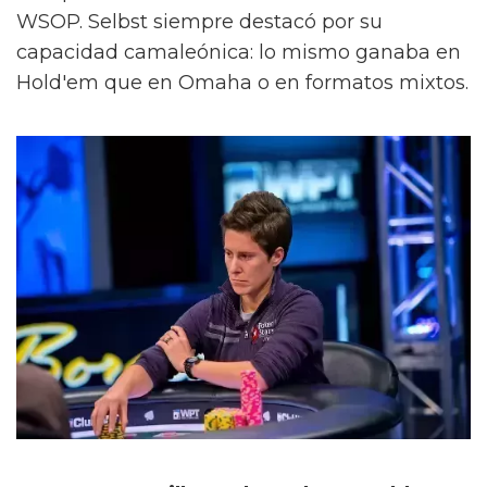
WSOP. Selbst siempre destacó por su
capacidad camaleónica: lo mismo ganaba en
Hold'em que en Omaha o en formatos mixtos.