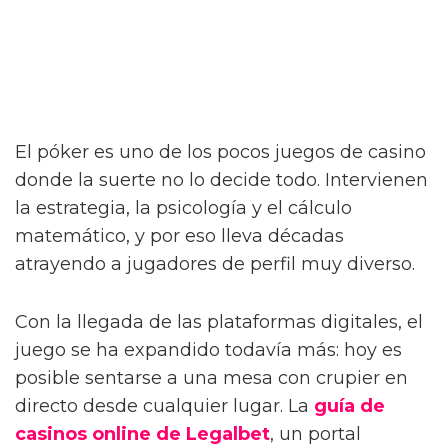
El póker es uno de los pocos juegos de casino
donde la suerte no lo decide todo. Intervienen
la estrategia, la psicología y el cálculo
matemático, y por eso lleva décadas
atrayendo a jugadores de perfil muy diverso.
Con la llegada de las plataformas digitales, el
juego se ha expandido todavía más: hoy es
posible sentarse a una mesa con crupier en
directo desde cualquier lugar. La
guía de
casinos online de Legalbet
, un portal