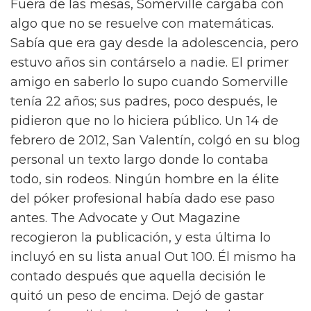
Fuera de las mesas, Somerville cargaba con
algo que no se resuelve con matemáticas.
Sabía que era gay desde la adolescencia, pero
estuvo años sin contárselo a nadie. El primer
amigo en saberlo lo supo cuando Somerville
tenía 22 años; sus padres, poco después, le
pidieron que no lo hiciera público. Un 14 de
febrero de 2012, San Valentín, colgó en su blog
personal un texto largo donde lo contaba
todo, sin rodeos. Ningún hombre en la élite
del póker profesional había dado ese paso
antes. The Advocate y Out Magazine
recogieron la publicación, y esta última lo
incluyó en su lista anual Out 100. Él mismo ha
contado después que aquella decisión le
quitó un peso de encima. Dejó de gastar