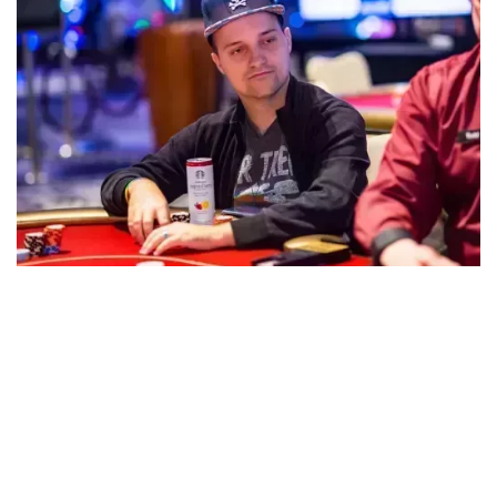
Aquella victoria quedó marcada por el
contexto. La noche anterior, 49 personas
habían sido asesinadas en el club Pulse de
Orlando, en pleno Mes del Orgullo. En la
ceremonia de entrega del brazalete, Laplante
subió al escenario junto a su pareja, Chris