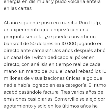
energía en disimular y pudo volcarla entera
en las cartas.
Al año siguiente puso en marcha Run It Up,
un experimento que empezó con una
pregunta sencilla: ¿se puede convertir un
bankroll de 50 dólares en 10 000 jugando en
directo ante cámara? Dos años después abrió
un canal de Twitch dedicado al póker en
directo, con análisis en tiempo real de cada
mano. En marzo de 2016 el canal rebasó los 10
millones de visualizaciones únicas, algo que
nadie había logrado en esa categoría. El ritmo
acabó pasándole factura. Tras varios años de
emisiones casi diarias, Somerville se alejó por
agotamiento y solo en los últimos años ha