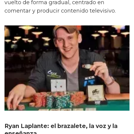
vuelto de forma gradual, centrado en
comentar y producir contenido televisivo.
Ryan Laplante: el brazalete, la voz y la
enseñanza