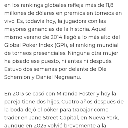
en los rankings globales refleja más de 11,8
millones de dólares en premios en torneos en
vivo. Es, todavía hoy, la jugadora con las
mayores ganancias de la historia. Aquel
mismo verano de 2014 llegó a lo más alto del
Global Poker Index (GPI), el ranking mundial
de torneos presenciales. Ninguna otra mujer
ha pisado ese puesto, ni antes ni después.
Estuvo dos semanas por delante de Ole
Schemion y Daniel Negreanu.
En 2013 se casó con Miranda Foster y hoy la
pareja tiene dos hijos. Cuatro años después de
la boda dejó el póker para trabajar como
trader en Jane Street Capital, en Nueva York,
aunque en 2025 volvió brevemente a la