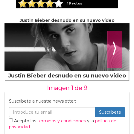
18
votos
Justin Bieber desnudo en su nuevo vídeo
⟩
Justin Bieber desnudo en su nuevo vídeo
Imagen 1 de
9
Suscribete a nuestra newsletter:
Suscribete
Acepto los
terminos y condiciones
y la
política de
privacidad
.