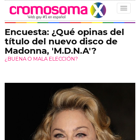
Toggle
navigat
Encuesta: ¿Qué opinas del
título del nuevo disco de
Madonna, 'M.D.N.A'?
¿BUENA O MALA ELECCIÓN?