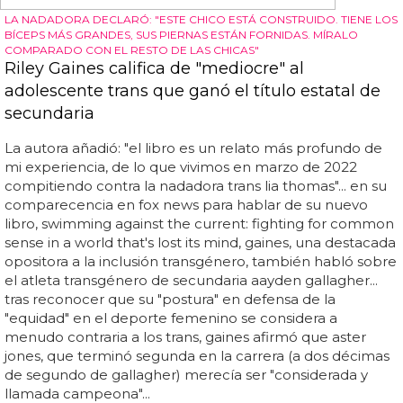
NOTICIÓN, PEQUEÑOS MONSTRUOS
Lady Gaga anunciará el título de su nuevo disco
en septiembre
¡atención, monstruítos! ¡paren las rotativas! lady gaga ha
hablado: hordas de little monsters celebran hoy el nuevo
advenimiento de su diva, que ha anunciado esta misma
mañana vía twitter que su sello ya ha escuchado su
próximo trabajo, y anunciará el título del disco en
septiembre... ay, no recuerdo qué hacíamos en la era a...
(antes de gaga), pero seguro que nuestra simple
existencia era mucho más aburrida... exciting news little
monsters! i've played my new record for my label and will
be announcing my new album title in september! x —
lady gaga (@ladygaga) junio 8, 2012 palabra de gaga, te
adoramos, señora... a ver quién duerme ahora todo el
verano con la emoción... tal vez la semana que viene nos
anuncie que hará un anuncio el mes siguiente,
contándonos que la portada...