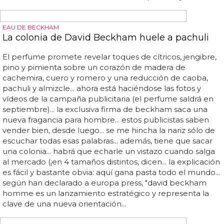
animado por uno menos comprometedor, 'way too
cold'... el disco, aún sin título, ya tiene portada, y es del
mismo artista que se encargó del cover de 'my beautiful
dark twisted fantasy', así que tenemos desnudo artístico
asegurado... más bien un par de pechos sin cabeza y con
abrigo de pieles... vamos, que pasa de gripe a resfriado...
la polémica no se termina ahí... el single se llamaba
'theraflu', que viene a ser como si aquí david bisbal titulara
un tema suyo 'frenadol'...