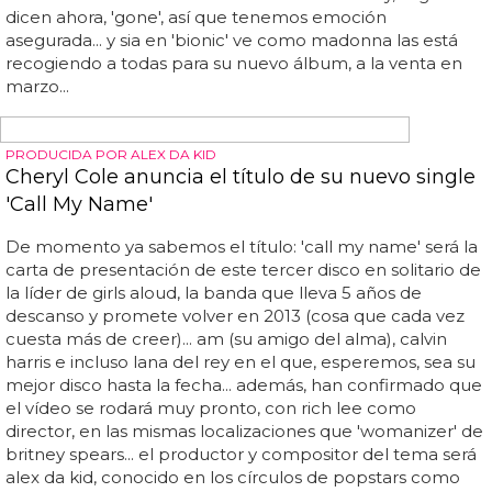
Madonna
Hoy nos enteramos de que puede que al final sí llegue y
no sólo eso, sino que 'trust', el baladón compuesto mano
a mano entre la reina del pop y la australiana sea el tema
que abra su nuevo cd... christina aguilera debe estar
tirándose de los pelos... ¿será 2012 el año de madonna?...
os dimos la noticia hace unos meses y luego la misma sia
confirmó que sus canciones no habían llegado al álbum...
de momento el disco, sin título, ya tiene 4 baladas, y
'bang bang' parece que no estará en el disco final
(¿bonus track, quizá?)... recordemos que la canción era un
tema lento a medio camino entre 'live to tell' y, según
dicen ahora, 'gone', así que tenemos emoción
asegurada... y sia en 'bionic' ve como madonna las está
recogiendo a todas para su nuevo álbum, a la venta en
marzo...