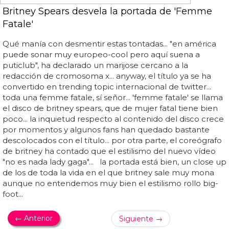
muy adecuado para una banda que mantiene el mismo
formato que les hizo famosos pero adaptado a la nueva
era, saldrá a la venta el próximo 3 de octubre y contendrá
11 temas, de entre los cuales esperamos que estén el
single 'how r u doin' y el futurible 'f*ck me like a robot',
que ha sido un rotundo éxito en los conciertos que han
dado este verano por dinamarca... muchos llevamos
años esperando el tercer disco de aqua y hoy por fin se
ha confirmado tanto el título como la portada y fecha...