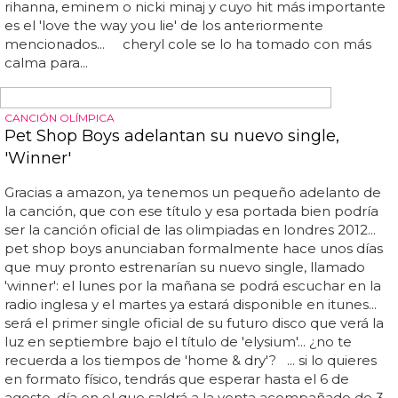
PRODUCIDA POR ALEX DA KID
Cheryl Cole anuncia el título de su nuevo single
'Call My Name'
De momento ya sabemos el título: 'call my name' será la
carta de presentación de este tercer disco en solitario de
la líder de girls aloud, la banda que lleva 5 años de
descanso y promete volver en 2013 (cosa que cada vez
cuesta más de creer)... am (su amigo del alma), calvin
harris e incluso lana del rey en el que, esperemos, sea su
mejor disco hasta la fecha... además, han confirmado que
el vídeo se rodará muy pronto, con rich lee como