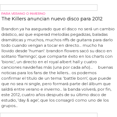
UNA DÉCADA DESPUÉS, EL TERCER ÁLBUM
Vuelve Aqua el 3 de octubre con 'Megalomania'
Si no, os remitimos a un par de sus temas más
interesantes de esta segunda avenida: el ya mencionado
'how r u doin' y 'my mamma said', una balada electrónica
de lujo que sirvió para promocionar el 'greatest hits' que
sacaron hace un par de años: ... 'megalomania', un título