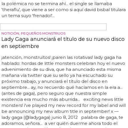
CANCIÓN OLÍMPICA
Pet Shop Boys adelantan su nuevo single,
'Winner'
Gracias a amazon, ya tenemos un pequeño adelanto de
la canción, que con ese título y esa portada bien podría
ser la canción oficial de las olimpiadas en londres 2012...
pet shop boys anunciaban formalmente hace unos días
que muy pronto estrenarían su nuevo single, llamado
'winner': el lunes por la mañana se podrá escuchar en la
radio inglesa y el martes ya estará disponible en itunes...
será el primer single oficial de su futuro disco que verá la
luz en septiembre bajo el título de 'elysium'... ¿no te
recuerda a los tiempos de 'home & dry'? ... si lo quieres
en formato físico, tendrás que esperar hasta el 6 de
agosto, día en el que saldrá a la venta acompañado de 3
caras b, y también ese día se pondrán a la venta en
formato digital dos bundles varios remixes y bonus
tracks...