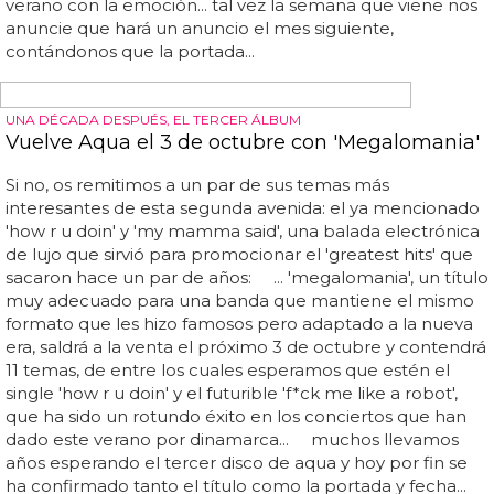
PORTADA POLÉMICA
Kanye West y la censura con su nuevo single y
álbum
El rapero lanza single pronto y ha sido anunciar el título y
tener que cambiarlo por motivos de derechos... encima
del cuello, donde debería haber una cabeza, hay un
pequeño bote de leche... la conocida marca ha exigido,
eso sí, muy educadamente, que cambie el nombre por
los años de confianza de sus clientes, y kanye se ha