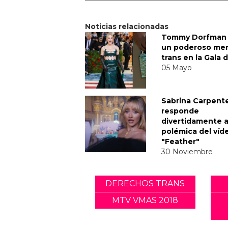
Noticias relacionadas
Tommy Dorfman 
un poderoso me
trans en la Gala 
05 Mayo
Sabrina Carpent
responde
divertidamente a
polémica del víd
"Feather"
30 Noviembre
DERECHOS TRANS
MTV VMAS 2018