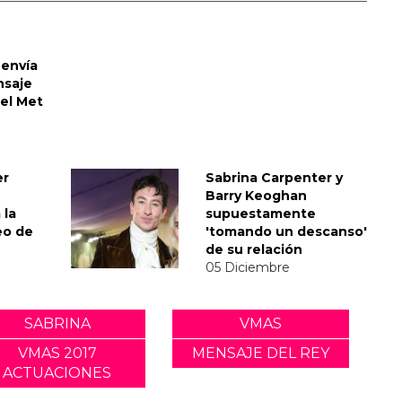
envía
nsaje
del Met
er
Sabrina Carpenter y
Barry Keoghan
 la
supuestamente
eo de
'tomando un descanso'
de su relación
05 Diciembre
SABRINA
VMAS
VMAS 2017
MENSAJE DEL REY
ACTUACIONES