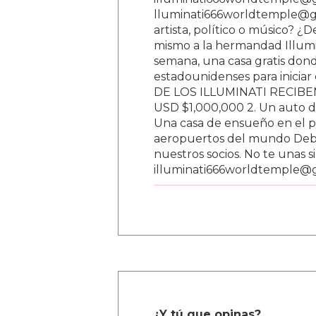
lluminati666worldtemple@gm
artista, político o músico? ¿
mismo a la hermandad Illumi
semana, una casa gratis donde
estadounidenses para inici
DE LOS ILLUMINATI RECIBEN 
USD $1,000,000 2. Un auto d
Una casa de ensueño en el paí
aeropuertos del mundo Debe
nuestros socios. No te unas s
illuminati666worldtemple@
¿Y tú que opinas?