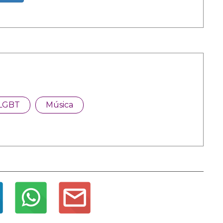
LGBT
Música