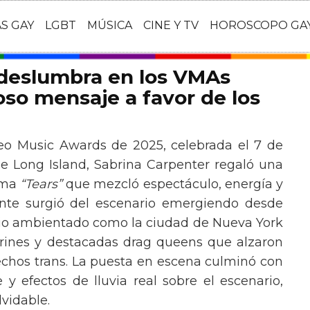
AS GAY
LGBT
MÚSICA
CINE Y TV
HOROSCOPO GA
 deslumbra en los VMAs
so mensaje a favor de los
eo Music Awards de 2025, celebrada el 7 de
e Long Island, Sabrina Carpenter regaló una
ema
“Tears”
que mezcló espectáculo, energía y
tante surgió del escenario emergiendo desde
ario ambientado como la ciudad de Nueva York
rines y destacadas drag queens que alzaron
echos trans. La puesta en escena culminó con
y efectos de lluvia real sobre el escenario,
vidable.