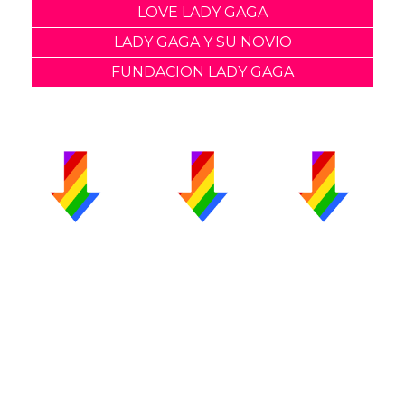
LOVE LADY GAGA
LADY GAGA Y SU NOVIO
FUNDACION LADY GAGA