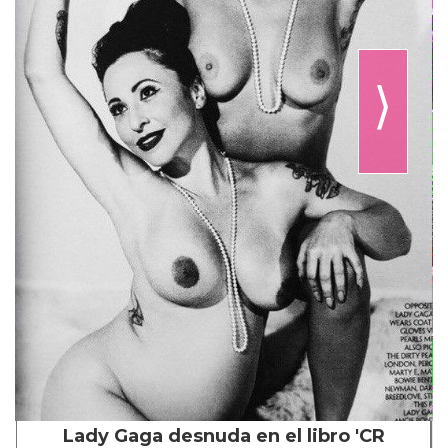
⟩
Lady Gaga desnuda en el libro 'CR