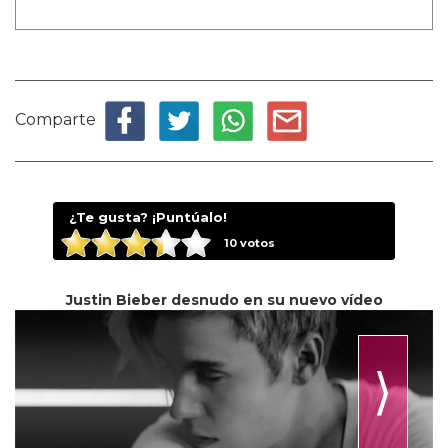
Comparte
¿Te gusta? ¡Puntúalo!
10
votos
Justin Bieber desnudo en su nuevo vídeo
⟩