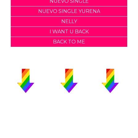
NUEVO SINGLE
NUEVO SINGLE YURENA
NELLY
I WANT U BACK
BACK TO ME