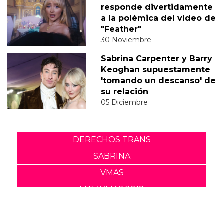
responde divertidamente
a la polémica del vídeo de
"Feather"
30 Noviembre
Sabrina Carpenter y Barry
Keoghan supuestamente
'tomando un descanso' de
su relación
05 Diciembre
DERECHOS TRANS
SABRINA
VMAS
MTV VMAS 2018
VMAS 2017 ACTUACIONES
MENSAJE DEL REY