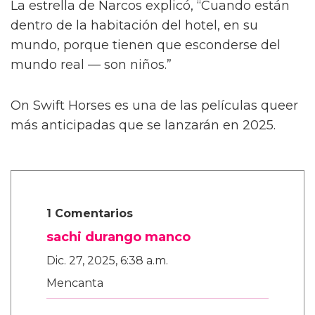
También le contó a la publicación que las
escenas de sexo tratan “sobre amor real”, tal
como lo describió el director Dan Minahan.
“Él nos dijo: 'No quiero provocar al público.
Esto se trata de amor real. No quiero una
historia clásica de tragedia alrededor de estos
personajes queer y luego tener sexo raro —
no, no, no.
“'Son dos chicos dulces que realmente se
enamoran.' Henry es más salvaje y peligroso
en las calles. Pero con Julius, es muy tierno,”
añadió.