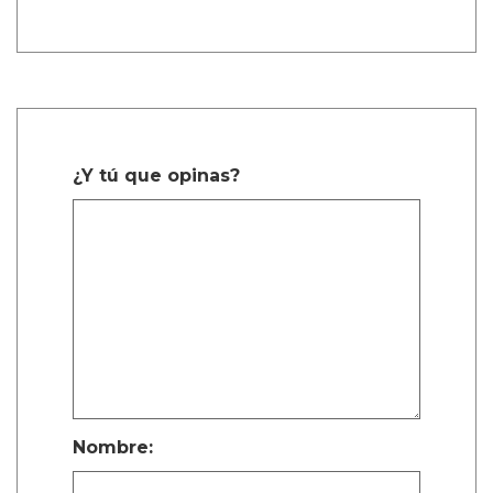
Describiendo un poco más la trama de la
película, Calva afirmó, de manera algo
confusa, “Es como cuando te enamoras de tu
primer amor a los ocho años. Te enamoras de
tu primo o de tu maestro. Algo realmente
dulce, platónico, de alguna manera.”
La estrella de Narcos explicó, “Cuando están
dentro de la habitación del hotel, en su
mundo, porque tienen que esconderse del
mundo real — son niños.”
On Swift Horses es una de las películas queer
más anticipadas que se lanzarán en 2025.