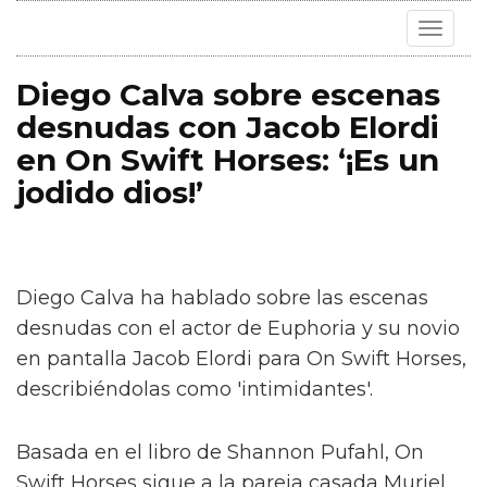
Toggle
navigat
Diego Calva sobre escenas
desnudas con Jacob Elordi
en On Swift Horses: ‘¡Es un
jodido dios!’