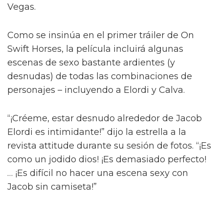
Diego Calva ha hablado sobre las escenas
desnudas con el actor de Euphoria y su novio
en pantalla Jacob Elordi para On Swift Horses,
describiéndolas como 'intimidantes'.
Basada en el libro de Shannon Pufahl, On
Swift Horses sigue a la pareja casada Muriel
(Daisy Edgar-Jones) y Lee (Will Poulter) – con
Muriel anhelando al hermano menor de Lee,
Julius (Jacob Elordi).
Diego Calva y Jacob Elordi tendrán
"escenas calientes" en su nuevo
proyecto