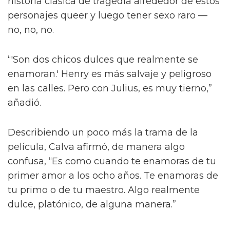
“¡Créeme, estar desnudo alrededor de Jacob
Elordi es intimidante!” dijo la estrella a la
revista attitude durante su sesión de fotos. “¡Es
como un jodido dios! ¡Es demasiado perfecto!
… ¡Es difícil no hacer una escena sexy con
Jacob sin camiseta!”