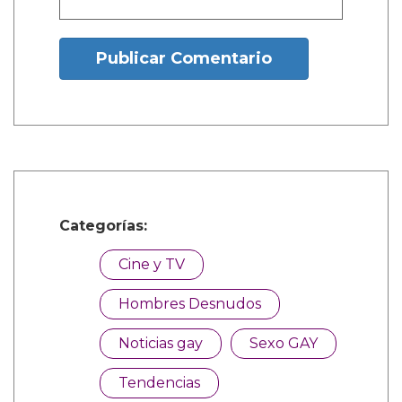
1 Comentarios
sachi durango manco
Dic. 27, 2025, 6:38 a.m.
Mencanta
¿Y tú que opinas?