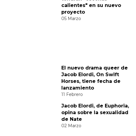
Categorías:
Cine y TV
Hombres Desnudos
Noticias gay
Sexo GAY
Tendencias