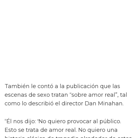
Jacob Elordi inicia un romance queer
ilícito en el tráiler de On Swift
Horses
Y para complicar aún más la situación, a pesar
del contacto entre Julius y Muriel, Julius tiene
una apasionada aventura con Henry (Diego
Calva), a quien conoce en un casino de Las
Vegas.
Como se insinúa en el primer tráiler de On
Swift Horses, la película incluirá algunas
escenas de sexo bastante ardientes (y
desnudas) de todas las combinaciones de
personajes – incluyendo a Elordi y Calva.