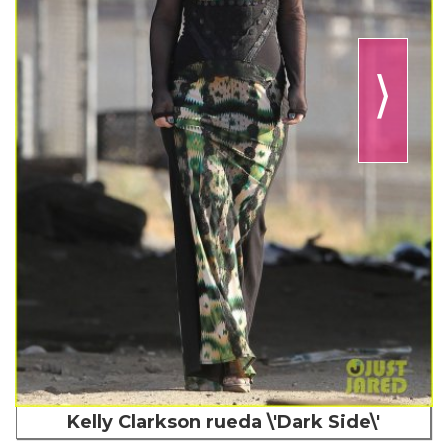
⟩
Kelly Clarkson rueda \'Dark Side\'