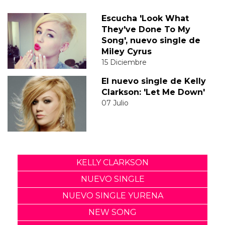
Escucha 'Look What
They've Done To My
Song', nuevo single de
Miley Cyrus
15 Diciembre
El nuevo single de Kelly
Clarkson: 'Let Me Down'
07 Julio
KELLY CLARKSON
NUEVO SINGLE
NUEVO SINGLE YURENA
NEW SONG