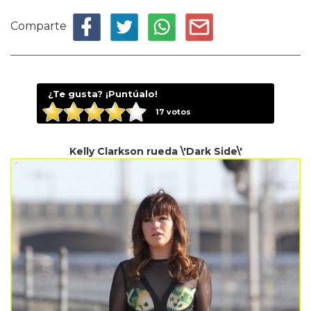
Comparte
¿Te gusta? ¡Puntúalo!
17
votos
Kelly Clarkson rueda \'Dark Side\'