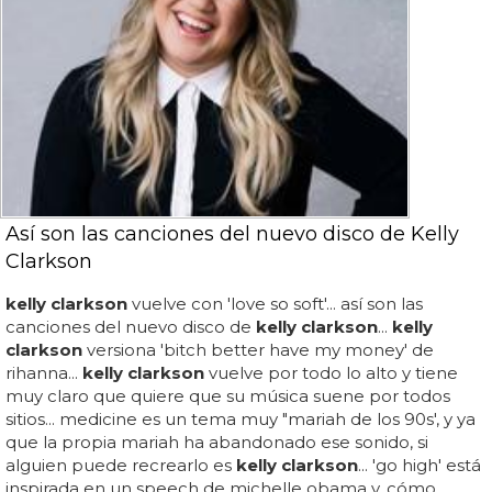
Así son las canciones del nuevo disco de Kelly
Clarkson
kelly clarkson
vuelve con 'love so soft'... así son las
canciones del nuevo disco de
kelly clarkson
...
kelly
clarkson
versiona 'bitch better have my money' de
rihanna...
kelly clarkson
vuelve por todo lo alto y tiene
muy claro que quiere que su música suene por todos
sitios... medicine es un tema muy "mariah de los 90s', y ya
que la propia mariah ha abandonado ese sonido, si
alguien puede recrearlo es
kelly clarkson
... 'go high' está
inspirada en un speech de michelle obama y, cómo