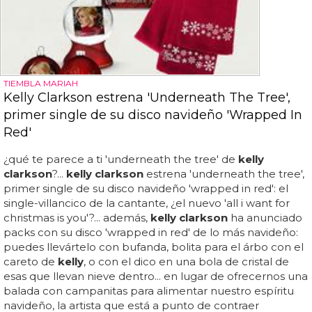
TIEMBLA MARIAH
Kelly Clarkson estrena 'Underneath The Tree',
primer single de su disco navideño 'Wrapped In
Red'
¿qué te parece a ti 'underneath the tree' de
kelly
clarkson
?...
kelly clarkson
estrena 'underneath the tree',
primer single de su disco navideño 'wrapped in red': el
single-villancico de la cantante, ¿el nuevo 'all i want for
christmas is you'?... además,
kelly clarkson
ha anunciado
packs con su disco 'wrapped in red' de lo más navideño:
puedes llevártelo con bufanda, bolita para el árbo con el
careto de
kelly
, o con el dico en una bola de cristal de
esas que llevan nieve dentro... en lugar de ofrecernos una
balada con campanitas para alimentar nuestro espíritu
navideño, la artista que está a punto de contraer