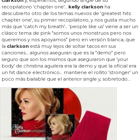
clarkson
y, esperamos, segundo single de su
recopilatorio 'chapter one'...
kelly clarkson
ha
descubierto otro de los temas nuevos de 'greatest hits:
chapter one', su primer recopilatorio, y nos gusta mucho
más que 'catch my breath'... 'people like us' viene a ser un
clásico tema de pink "somos unos monstruos pero nos
queremos y nos apoyamos" pero en versión blanca, que
la
clarkson
está muy lejos de soltar tacos en sus
canciones... algunos aseguran que es la "demo" pero
seguro que son los mismos que aseguraron que 'your
body' de christina aguilera era la demo y que la oficial era
un hit dance electrónico... mantiene el rollito 'stronger' un
poco más bailable que el anterior single y, sobretodo...