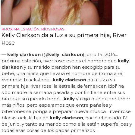
PRÓXIMA ESTACIÓN, RÍOS ROSAS
Kelly Clarkson da a luz a su primera hija, River
Rose
—
kelly clarkson
(@
kelly
_
clarkson
) junio 14, 2014...
próxima estación, river rose: ese es el nombre que
kelly
clarkson
y su marido brandon han escogido para su
bebé, una niñita que llevará el nombre de (toma aire)
river rose blackstock...
kelly clarkson
da a luz a su
primera hija, river rose: la estrella de 'american idol' ha
sido madre la semana pasada y por fin tiene entre sus
brazos a su querido bebé...
kelly
ya dijo que quiere tener
más niños, pero esperamos que entre pañales y
biberones se ponga a preparar nueva música... river rose
blackstock, la hija de
kelly clarkson
, nació el pasado 12
de junio, y tanto su marido como ella están superfelices y
todas esas cosas de los papás primerizos...