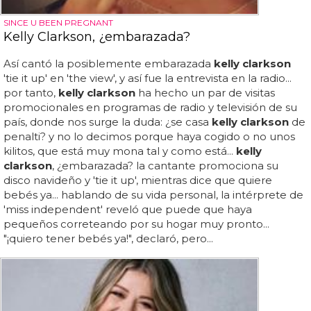
SINCE U BEEN PREGNANT
Kelly Clarkson, ¿embarazada?
Así cantó la posiblemente embarazada
kelly clarkson
'tie it up' en 'the view', y así fue la entrevista en la radio...
por tanto,
kelly clarkson
ha hecho un par de visitas
promocionales en programas de radio y televisión de su
país, donde nos surge la duda: ¿se casa
kelly clarkson
de
penalti? y no lo decimos porque haya cogido o no unos
kilitos, que está muy mona tal y como está...
kelly
clarkson
, ¿embarazada? la cantante promociona su
disco navideño y 'tie it up', mientras dice que quiere
bebés ya... hablando de su vida personal, la intérprete de
'miss independent' reveló que puede que haya
pequeños correteando por su hogar muy pronto...
"¡quiero tener bebés ya!", declaró, pero...