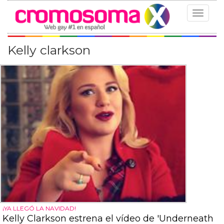
Toggle
navigat
Kelly clarkson
¡YA LLEGÓ LA NAVIDAD!
Kelly Clarkson estrena el vídeo de 'Underneath