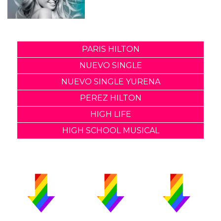
PARIS HILTON
NUEVO SINGLE
NUEVO SINGLE YURENA
PEREZ HILTON
HIGH LIFE
HIGH SCHOOL MUSICAL