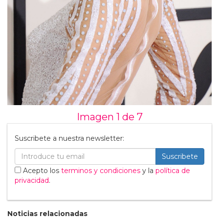
Imagen 1 de
7
Suscribete a nuestra newsletter:
Suscribete
Acepto los
terminos y condiciones
y la
política de
privacidad
.
Noticias relacionadas