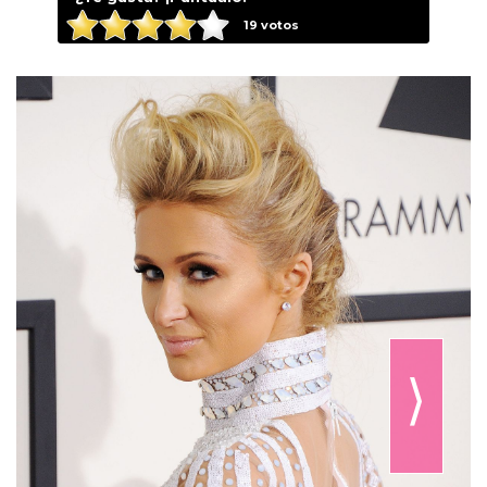
19
votos
⟩