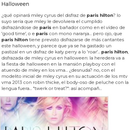
Halloween
¿qué opinará miley cyrus del disfraz de
paris hilton
? lo
suyo sería que miley le devolviera el cumplido
disfrazándose de
paris
en bañador como en el vídeo de
'good time', o e
paris
con mono naranja... pero ojo, que
paris hilton
tiene previsto disfrazarse de más cantantes
este halloween, y parece que ya se ha gastado un
pastizal en un disfraz de katy perry a lo 'roar'...
paris hilton
,
disfrazada de miley cyrus en halloween: la heredera va a
la fiesta de halloween en la mansión playboy con el
atuendo de miley en los vma... ¿desnuda? no, con el
modelito inicial de miley cyrus en su actuación de los mtv
vma 2013 con robin thicke, el body-oso de peluche con la
lengua fuera... "twerk or treat?": así acompañ...