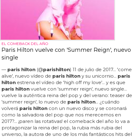
EL COMEBACK DEL AÑO
Paris Hilton vuelve con 'Summer Reign', nuevo
single
—
paris hilton
(@
paris
hilton
) 11 de julio de 2017... 'come
alive', nuevo vídeo de
paris hilton
y su unicornio...
paris
hilton
estrena el vídeo de 'high off my love'... y es que
paris hilton
vuelve con 'summer reign', nuevo single...
vuelve la auténtica reina del pop y del verano: teaser de
'summer reign', lo nuevo de
paris hilton
... ¿cuándo
volverá
paris hilton
con un nuevo disco y se coronará
como la salvadora del pop que nos merecemos en
2017?... ¡paren las rotativas! el comeback del año lo va a
protagonizar la reina del pop, la rubia más rubia del
universo, la autora de uno de los más fantásticos hits del