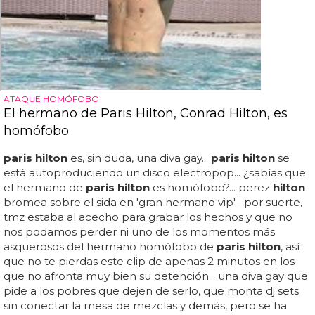
ATAQUE HOMÓFOBO
El hermano de Paris Hilton, Conrad Hilton, es
homófobo
paris hilton
es, sin duda, una diva gay...
paris hilton
se
está autoproduciendo un disco electropop... ¿sabías que
el hermano de
paris hilton
es homófobo?... perez
hilton
bromea sobre el sida en 'gran hermano vip'... por suerte,
tmz estaba al acecho para grabar los hechos y que no
nos podamos perder ni uno de los momentos más
asquerosos del hermano homófobo de
paris hilton
, así
que no te pierdas este clip de apenas 2 minutos en los
que no afronta muy bien su detención... una diva gay que
pide a los pobres que dejen de serlo, que monta dj sets
sin conectar la mesa de mezclas y demás, pero se ha