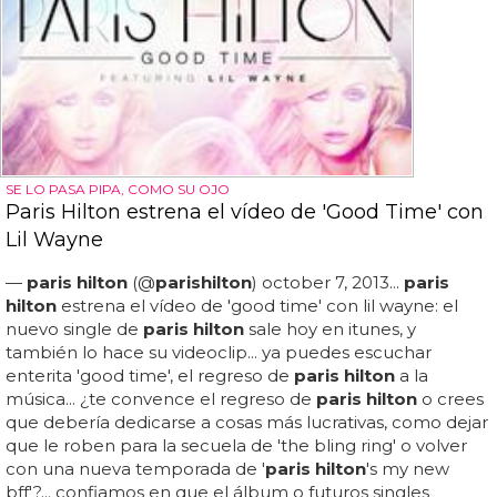
SE LO PASA PIPA, COMO SU OJO
Paris Hilton estrena el vídeo de 'Good Time' con
Lil Wayne
—
paris hilton
(@
paris
hilton
) october 7, 2013...
paris
hilton
estrena el vídeo de 'good time' con lil wayne: el
nuevo single de
paris hilton
sale hoy en itunes, y
también lo hace su videoclip... ya puedes escuchar
enterita 'good time', el regreso de
paris hilton
a la
música... ¿te convence el regreso de
paris hilton
o crees
que debería dedicarse a cosas más lucrativas, como dejar
que le roben para la secuela de 'the bling ring' o volver
con una nueva temporada de '
paris hilton
's my new
bff'?... confiamos en que el álbum o futuros singles