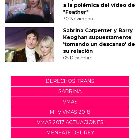
a la polémica del vídeo de
"Feather"
30 Noviembre
Sabrina Carpenter y Barry
Keoghan supuestamente
'tomando un descanso' de
su relación
05 Diciembre
DERECHOS TRANS
SABRINA
VMAS
MTV VMAS 2018
VMAS 2017 ACTUACIONES
MENSAJE DEL REY