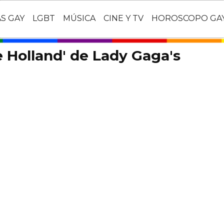
AS GAY
LGBT
MÚSICA
CINE Y TV
HOROSCOPO GA
 Holland' de Lady Gaga's