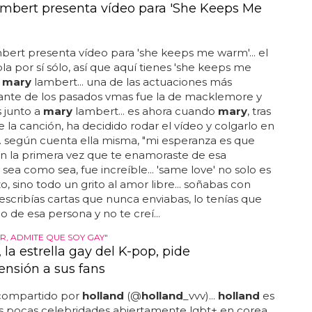
mbert presenta vídeo para 'She Keeps Me
bert presenta vídeo para 'she keeps me warm'... el
la por sí sólo, así que aquí tienes 'she keeps me
e
mary
lambert... una de las actuaciones más
nte de los pasados vmas fue la de macklemore y
s junto a
mary
lambert... es ahora cuando
mary
, tras
de la canción, ha decidido rodar el vídeo y colgarlo en
. según cuenta ella misma, "mi esperanza es que
n la primera vez que te enamoraste de esa
 sea como sea, fue increíble... 'same love' no solo es
, sino todo un grito al amor libre... soñabas con
le escribías cartas que nunca enviabas, lo tenías que
o de esa persona y no te creí...
R, ADMITE QUE SOY GAY"
 la estrella gay del K-pop, pide
nsión a sus fans
compartido por
holland
(@
holland
_vvv)...
holland
es
s pocas celebridades abiertamente lgbt+ en corea