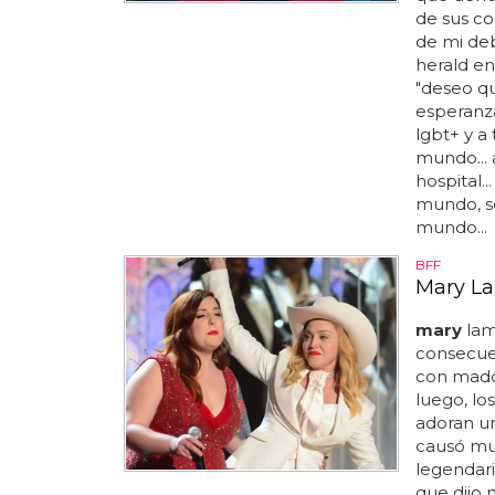
de sus co
de mi deb
herald en
"deseo q
esperanza 
lgbt+ y a
mundo... 
hospital.
mundo, se
mundo...
BFF
Mary La
mary
lam
consecue
con mad
luego, lo
adoran un
causó mu
legendari
que dijo m