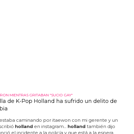
RON MIENTRAS GRITABAN "SUCIO GAY"
lla de K-Pop Holland ha sufrido un delito de
bia
 estaba caminando por itaewon con mi gerente y un
scribió
holland
en instagram...
holland
también dijo
ció el incidente a la policía y que está a la espera