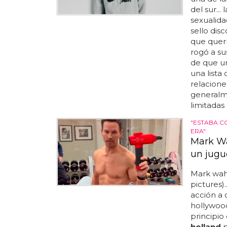
del sur...
sexualid
sello dis
que querí
rogó a su
de que un 
una lista 
relacione
generalme
limitadas 
"ESTABA C
ERA"
Mark Wa
un jugu
Mark wah
pictures)
acción a 
hollywoo
principio
holland
p