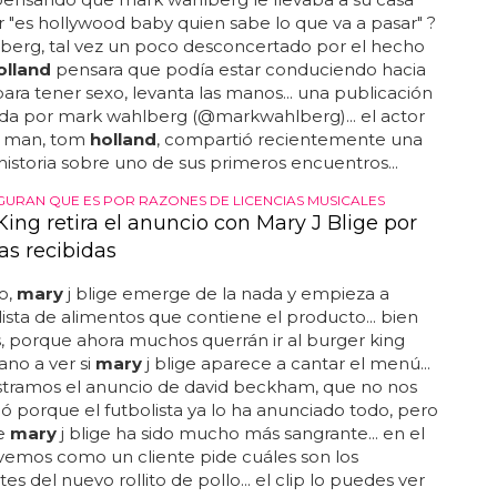
ar "es hollywood baby quien sabe lo que va a pasar" ?
hlberg, tal vez un poco desconcertado por el hecho
olland
pensara que podía estar conduciendo hacia
para tener sexo, levanta las manos... una publicación
da por mark wahlberg (@markwahlberg)... el actor
r man, tom
holland
, compartió recientemente una
 historia sobre uno de sus primeros encuentros...
GURAN QUE ES POR RAZONES DE LICENCIAS MUSICALES
ing retira el anuncio con Mary J Blige por
as recibidas
o,
mary
j blige emerge de la nada y empieza a
 lista de alimentos que contiene el producto... bien
s, porque ahora muchos querrán ir al burger king
no a ver si
mary
j blige aparece a cantar el menú...
stramos el anuncio de david beckham, que no nos
ó porque el futbolista ya lo ha anunciado todo, pero
de
mary
j blige ha sido mucho más sangrante... en el
vemos como un cliente pide cuáles son los
es del nuevo rollito de pollo... el clip lo puedes ver