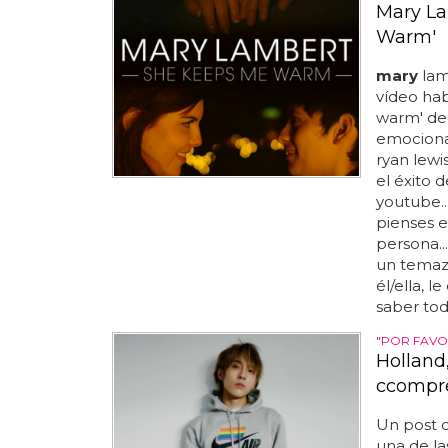
Mary La
Warm'
mary
lam
vídeo hab
warm' d
emociona
ryan lewi
el éxito 
youtube..
pienses e
persona...
un temazo
él/ella, 
saber tod
"POR FAVO
Holland,
ccompre
Un post 
una de la