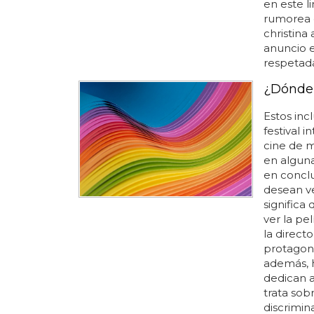
en este l
rumorea 
christina
anuncio e
respetada
¿Dónde 
Estos incl
festival i
cine de m
en alguna
en concl
desean ve
significa
ver la pel
la direct
protagoni
además, 
dedican a 
trata sob
discrimin