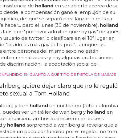
 la insistencia de
holland
en ser abierto acerca de su
ad desde la compensación ganó el empujón de su
cográfico, del que se separó para lanzar la música
a hacer... pero el lunes (30 de noviembre),
holland
s fans que "por favor admitan que soy gay" después
usuario de twitter lo clasificara en el 10º lugar en
de "los ídolos más gay del k-pop"... aunque las
s entre personas del mismo sexo no están
nte criminalizadas -y hay algunas protecciones
de discriminación- la aceptación social de...
ONFUNDIDO EN CUANTO A QUÉ TIPO DE PISTOLA DE MASAJE
hlberg quiere dejar claro que no le regaló
ete sexual a Tom Holland
lberg y tom
holland
en uncharted (foto: columbia
... puedes ver un tráiler de wahlberg y
holland
en
continuación... ambos aparecieron en access
d y
holland
sorprendió a wahlberg al revelar que al
 estaba un poco confundido por el regalo... no tom
ensando que mark wahlberg le llevaba a su casa