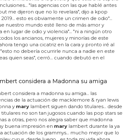
nclusiones... "las agencias con las que hablé antes
ut me dijeron que no lo revelara", dijo a kpop
 2019... esto es obviamente un crimen de odio"...
ue nuestro mundo esté lleno de más amor y
en lugar de odio y violencia"... "ni a ningún otro
 todos los ancianos, mujeres y minorías de este
ahora tengo una cicatriz en la cara y pronto iré al
.. "esto no debería ocurrirle nunca a nadie en este
as quien seas", cerró... cuando debutó en el
mbert considera a Madonna su amiga
bert considera a madonna su amiga... las
ncias de la actuación de macklemore & ryan lewis
onna y
mary
lambert siguen dando titulares... desde
s titulares no son tan jugosos cuando las pop stars se
as a otras, pero nos alegra saber que madonna
y buena impresión en
mary
lambert durante la ya
a actuación de los grammys... mucho mejor que lo
iley cyrus, desde luego... es toda mi vida ahora...