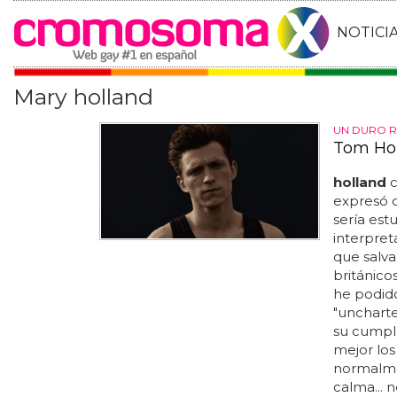
NOTICI
Mary holland
UN DURO R
Tom Hol
holland
c
expresó q
sería est
interpret
que salva
británico
he podido
"uncharte
su cumple
mejor los
normalme
calma... n