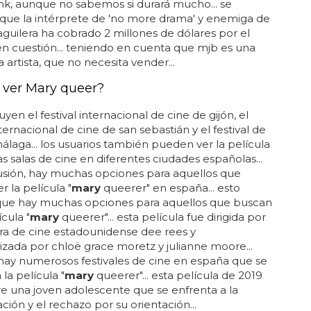
ink, aunque no sabemos si durará mucho... se
que la intérprete de 'no more drama' y enemiga de
 aguilera ha cobrado 2 millones de dólares por el
n cuestión... teniendo en cuenta que mjb es una
 artista, que no necesita vender...
ver Mary queer?
uyen el festival internacional de cine de gijón, el
nternacional de cine de san sebastián y el festival de
álaga... los usuarios también pueden ver la película
s salas de cine en diferentes ciudades españolas...
usión, hay muchas opciones para aquellos que
r la película "
mary
queerer" en españa... esto
 que hay muchas opciones para aquellos que buscan
ícula "
mary
queerer"... esta película fue dirigida por
ora de cine estadounidense dee rees y
zada por chloë grace moretz y julianne moore...
hay numerosos festivales de cine en españa que se
la película "
mary
queerer"... esta película de 2019
re una joven adolescente que se enfrenta a la
ación y el rechazo por su orientación...