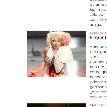
durante u
lágrimas..
sólo por 
canción y
amiga...
EL RUMOR 
El quin
Aunque v
the night'
sabrá... 
truenos: 
raro tema
como quin
hecho, es
videoclip
germanott
¿más refe
con un co
GRAN VÍDE