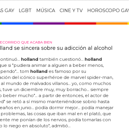
AS GAY
LGBT
MÚSICA
CINE Y TV
HOROSCOPO GA
ECORRIDO QUE ACABA BIEN
land se sincera sobre su adicción al alcohol
ontinuó...
holland
también cuestionó...
holland
ue si "pudiera animar a alguien a beber menos,
upendo"... tom
holland
es famoso por su
ación del icónico superhéroe de marvel spider-man,
 al mundo de malvados villanos... yo, como muchos
s, tuve un diciembre muy, muy borracho... siempre
 beber mucho"... a partir de entonces, el actor de
d" se retó a sí mismo manteniéndose sobrio hasta
años en junio... podía dormir mejor... podía manejar
 problemas, las cosas que iban mal en el plató, que
nte me ponían de los nervios, podía tomarlas con
o lo niego en absoluto", admitió...