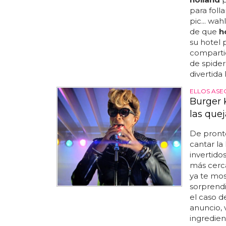
para foll
pic... wa
de que
h
su hotel 
comparti
de spide
divertida
ELLOS ASE
Burger K
las quej
De pront
cantar la
invertido
más cerca
ya te mo
sorprendi
el caso 
anuncio, 
ingredient