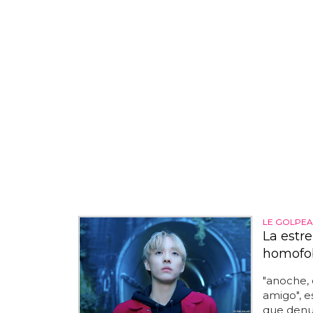
LE GOLPEA
La estre
homofo
"anoche,
amigo", e
que denun