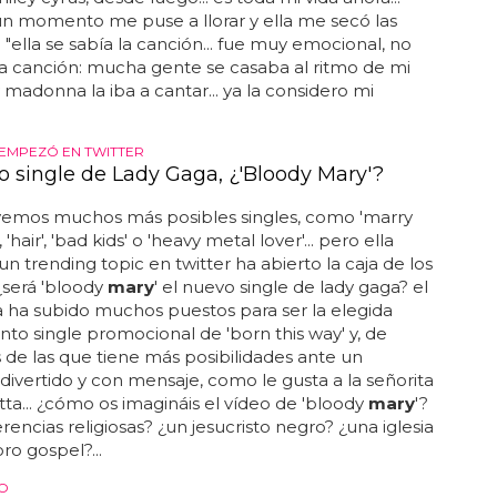
n momento me puse a llorar y ella me secó las
. "ella se sabía la canción... fue muy emocional, no
la canción: mucha gente se casaba al ritmo de mi
 madonna la iba a cantar... ya la considero mi
EMPEZÓ EN TWITTER
to single de Lady Gaga, ¿'Bloody Mary'?
emos muchos más posibles singles, como 'marry
, 'hair', 'bad kids' o 'heavy metal lover'... pero ella
un trending topic en twitter ha abierto la caja de los
¿será 'bloody
mary
' el nuevo single de lady gaga? el
 ha subido muchos puestos para ser la elegida
to single promocional de 'born this way' y, de
 de las que tiene más posibilidades ante un
 divertido y con mensaje, como le gusta a la señorita
a... ¿cómo os imagináis el vídeo de 'bloody
mary
'?
rencias religiosas? ¿un jesucristo negro? ¿una iglesia
ro gospel?...
O