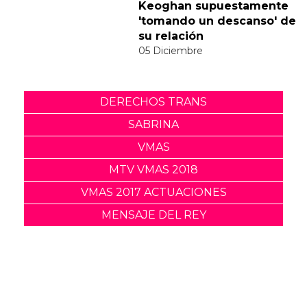
a la polémica del vídeo de
"Feather"
30 Noviembre
Sabrina Carpenter y Barry
Keoghan supuestamente
'tomando un descanso' de
su relación
05 Diciembre
DERECHOS TRANS
SABRINA
VMAS
MTV VMAS 2018
VMAS 2017 ACTUACIONES
MENSAJE DEL REY