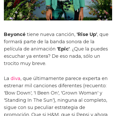
Beyoncé
tiene nueva canción,
'Rise Up'
, que
formará parte de la banda sonora de la
película de animación
'Epic'
. ¿Que la puedes
escuchar ya entera? De eso nada, sólo un
trocito muy breve.
La
diva
, que últimamente parece experta en
estrenar mil canciones diferentes (recuento:
'Bow Down', 'I Been On', 'Grown Woman' y
'Standing In The Sun'), ninguna al completo,
sigue con su peculiar estrategia de
promoción. Que si H&M, que si Pepsi y ahora