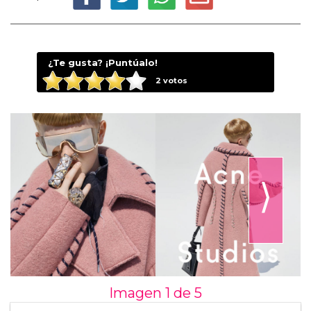
¿Te gusta? ¡Puntúalo!
2
votos
⟩
Imagen 1 de
5