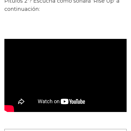
Pitufos 2'? Escucha cómo sonará 'Rise Up' a
continuación: