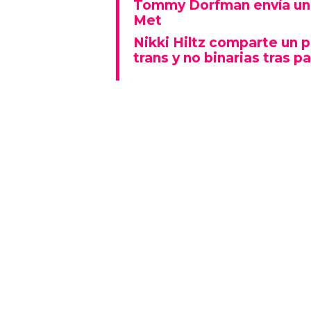
Tommy Dorfman envía un 
Met
Nikki Hiltz comparte un 
trans y no binarias tras pa
Este espectáculo no solo deslu
que también representó un fu
polarizado: fue una de las p
visiblemente explícitas de la n
Además, la actuación se real
Lady Gaga fue la gran protagon
mientras que otros artistas
historia al ganar Canción del A