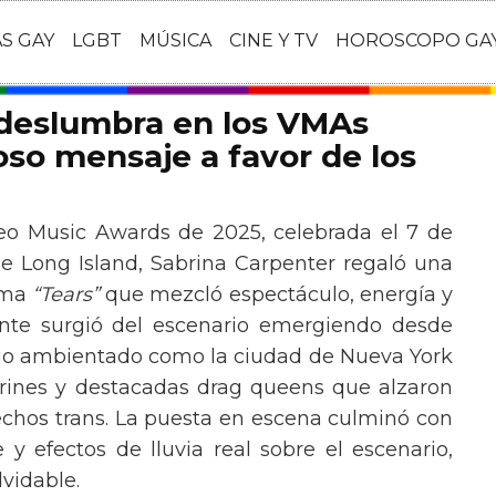
AS GAY
LGBT
MÚSICA
CINE Y TV
HOROSCOPO GA
 deslumbra en los VMAs
so mensaje a favor de los
eo Music Awards de 2025, celebrada el 7 de
e Long Island, Sabrina Carpenter regaló una
ema
“Tears”
que mezcló espectáculo, energía y
tante surgió del escenario emergiendo desde
ario ambientado como la ciudad de Nueva York
rines y destacadas drag queens que alzaron
echos trans. La puesta en escena culminó con
y efectos de lluvia real sobre el escenario,
vidable.