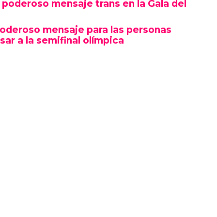
poderoso mensaje trans en la Gala del
poderoso mensaje para las personas
sar a la semifinal olímpica
mbró por su estética y puesta en escena, sino
erte gesto político en un contexto cultural
ocas, si no la primera, afirmaciones LGBTQ+
oche.
izó en el marco de una ceremonia en la que
ista, llevándose el premio a Artista del Año,
 como Rosé de BLACKPINK también hicieron
ño.