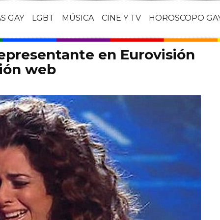
AS GAY
LGBT
MÚSICA
CINE Y TV
HOROSCOPO GA
representante en Eurovisión
ción web