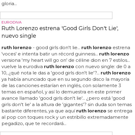
Escucha 'the night' de
ruth lorenzo
a continuación...
ruth
lorenzo
estrena 'the night': la concursante española de 'x
factor' uk ha tardado lo suyo pero por fin saca un single
en tierras británicas... 'the night' es un tema pop rock que
está muy bien y nos ha gustado mucho, pero es una
lástima que la amiga de dannii minogue no lo lanzara
antes aprovechando su momento de fama... la
compañera de talent show de alexandra burke ya había
editado en españa 'burn', pero será el 15 de junio cuando
se edite 'the night' en reino unido... eso sí, lo saca con una
discográfica independiente, y tantos años después de su
paso por 'x factor' que probablemente pase sin pena ni
gloria...