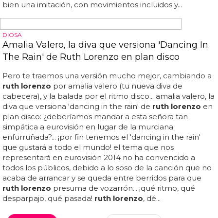
LAS REINAS DEL POP
Ruth Lorenzo versiona a Madonna y Lady Gaga
en un espectacular medley
ruth lorenzo
estrena 'voces' e intenta batir un récord
guinness...
ruth lorenzo
versiona 'my heart will go on' de
céline dion en 7 estilos... ¿le salió mejor lady gaga o
madonna? así fue el espectacular medley pop de
ruth
lorenzo
... ¿quería ir
ruth lorenzo
a dar un concierto a los
marcianos? "mandé la solicitud pero me la rechazaron...
ruth lorenzo
cantaba canciones de elvis presley, los
beatles, queen, michael jackson, madonna y lady gaga
para terminar... no, no es que
ruth lorenzo
haya
engordado para imitar a elvis, es que llevaba debajo
mucho vestuario para ir cambiándose...
ruth lorenzo
versiona a madonna y lady gaga en un espectacular
medley...
ruth lorenzo
, la última diva patria empeñada en
conquistarnos...