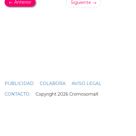
HABRÁ AGUA
Ruth Lorenzo sorprende con su primer ensayo
en Eurovisión
En el siguiente vídeo del primer ensayo de
ruth lorenzo
en eurovisión puedes comprobarlo... sí, habrá agua en la
actuación de 'dancing in the rain' de
ruth lorenzo
este
sábado en copenhague...
ruth lorenzo
sorprende con su
primer ensayo en eurovisión: la representante de españa
en el festival ya ha hecho su primer ensayo, recibiendo
buenas críticas... ¿será suficiente para que
ruth lorenzo