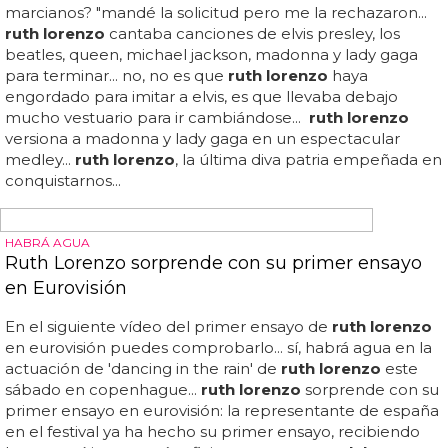
MURCIANA EN LA BAÑERA
Ruth Lorenzo estrena el vídeo de 'The Night'
La canción gana bastante con las escuchas, así que
disfrútala de nuevo ahora acompañada de imágenes:
aquí tienes 'the night' de
ruth lorenzo
...
ruth lorenzo
ya
tiene vídeo para 'the night', su nuevo single y con el que,
tan sólo con unos cuantos años de retraso, se lanza en el
mercado británico... eso hace que el videoclip no sea una
superproducción, pero al menos no da vergüenza ajena...
ay, si hubiera participado en el 'x factor' de kelly rowland,
seguro que nuestra amiga de los retoques nasales le
habría prestado una peluca mejor... ¿o es dana
international la del vídeo?... la murciana que participó en
'x factor' uk con dannii minogue, y compositora también
del primer single...