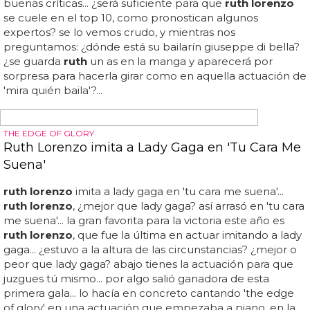
EURODIVA
Ruth Lorenzo anuncia 'Loveaholic', nuevo disco
ruth lorenzo
- 99 ...
ruth lorenzo
estrena 'voces' e
intenta batir un récord guinness...
ruth lorenzo
versiona
'my heart will go on' de céline dion en 7 estilos... vuelve la
eurodiva
ruth lorenzo
con nuevo disco: esto es todo lo
que ha anunciado sobre 'loveaholic'... este mes de
septiembre
ruth lorenzo
presentará el primer single de