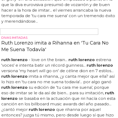
'loveaholic', pero el disco no saldrá hasta el próximo mes
de febrero de 2018... después del festival
ruth lorenzo
publicó su disco debut, 'planeta azul', presentado por el
single 'gigantes' y en el que se decantaba por cantar en
español... hace unos días
ruth lorenzo
estuvo
respondiendo las preguntas de sus seguidores a través
de una sesión de periscope y desveló cómo...