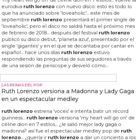
nada! te dejamos con el lyric video de 'voces' de
ruth
lorenzo
... primer gayday en españa en el parque de
atracciones de madrid con
ruth lorenzo
...
ruth lorenzo
versiona 'my heart will go on' de céline dion en 7 estilos...
ruth lorenzo
vuelve con 'voces' y pretende batir un
récord guinness cantando en 8 ciudades en 12 horas...
pero para darle más bombo a este single benéfico,
ruth
lorenzo
intentará batir un récord guinness mañana
miércoles... seguro que
ruth lorenzo
se guarda en la
manga un nuevo 'gigantes', 'the night' o '99' para
presentar su segundo disco más adelante... ¿qué tal
suena 'voces' de
ruth lorenzo
? tan bonita y melodramá...