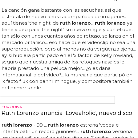
al pop con toques rock y un estribillo extremadamente
pegadizo, que te recordará...
EURODRAMA
Ruth Lorenzo estrena 'Voces' e intenta batir un
récord Guinness
Más sobre
ruth lorenzo
...
ruth lorenzo
- voces... ¡casi