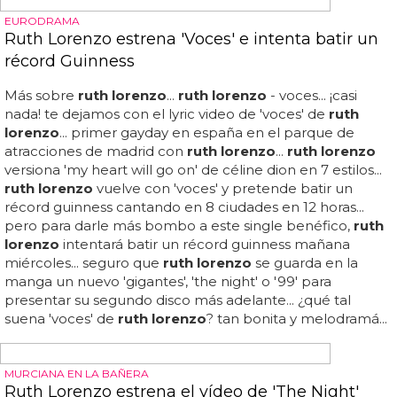
EURODIVA
Ruth Lorenzo estrena 'Good Girls Don't Lie',
nuevo single
ruth lorenzo
- good girls don't lie...
ruth lorenzo
estrena
'voces' e intenta batir un récord guinness...
ruth lorenzo
versiona 'my heart will go on' de céline dion en 7 estilos...
vuelve la eurodiva
ruth lorenzo
con nuevo single: de 0 a
10, ¿qué nota le das a 'good girls don't lie'?...
ruth lorenzo
ya había anunciado que en su segundo disco la mayoría
de las canciones estarían en inglés, con solamente 3
temas en español, y así lo demuestra en este primer
avance llamado 'good girls don't lie'... ¿pero está 'good
girls don't lie' a la altura de 'gigantes'? sin duda son temas
bastante diferentes, ya que aquí
ruth lorenzo
se entrega