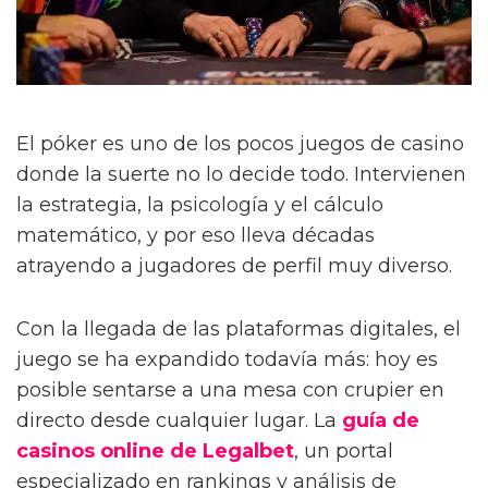
El póker es uno de los pocos juegos de casino
donde la suerte no lo decide todo. Intervienen
la estrategia, la psicología y el cálculo
matemático, y por eso lleva décadas
atrayendo a jugadores de perfil muy diverso.
Con la llegada de las plataformas digitales, el
juego se ha expandido todavía más: hoy es
posible sentarse a una mesa con crupier en
directo desde cualquier lugar. La
guía de
casinos online de Legalbet
, un portal
especializado en rankings y análisis de