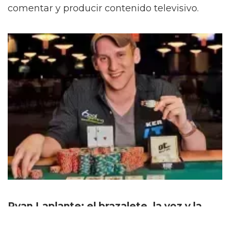
comentar y producir contenido televisivo.
Ryan Laplante: el brazalete, la voz y la
enseñanza