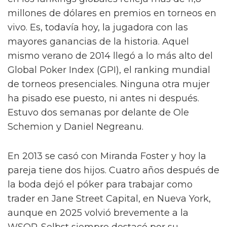
millones de dólares en premios en torneos en
vivo. Es, todavía hoy, la jugadora con las
mayores ganancias de la historia. Aquel
mismo verano de 2014 llegó a lo más alto del
Global Poker Index (GPI), el ranking mundial
de torneos presenciales. Ninguna otra mujer
ha pisado ese puesto, ni antes ni después.
Estuvo dos semanas por delante de Ole
Schemion y Daniel Negreanu.
En 2013 se casó con Miranda Foster y hoy la
pareja tiene dos hijos. Cuatro años después de
la boda dejó el póker para trabajar como
trader en Jane Street Capital, en Nueva York,
aunque en 2025 volvió brevemente a la