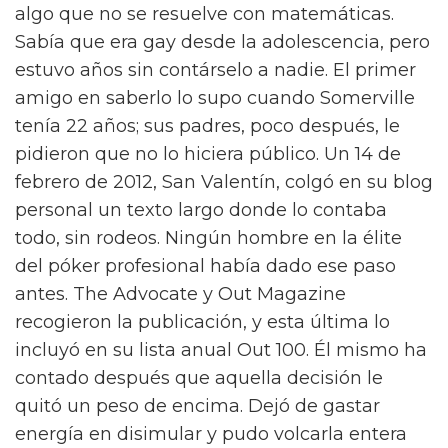
algo que no se resuelve con matemáticas.
Sabía que era gay desde la adolescencia, pero
estuvo años sin contárselo a nadie. El primer
amigo en saberlo lo supo cuando Somerville
tenía 22 años; sus padres, poco después, le
pidieron que no lo hiciera público. Un 14 de
febrero de 2012, San Valentín, colgó en su blog
personal un texto largo donde lo contaba
todo, sin rodeos. Ningún hombre en la élite
del póker profesional había dado ese paso
antes. The Advocate y Out Magazine
recogieron la publicación, y esta última lo
incluyó en su lista anual Out 100. Él mismo ha
contado después que aquella decisión le
quitó un peso de encima. Dejó de gastar
energía en disimular y pudo volcarla entera