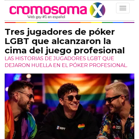
Toggle
navigat
Tres jugadores de póker
LGBT que alcanzaron la
cima del juego profesional
LAS HISTORIAS DE JUGADORES LGBT QUE
DEJARON HUELLA EN EL PÓKER PROFESIONAL.