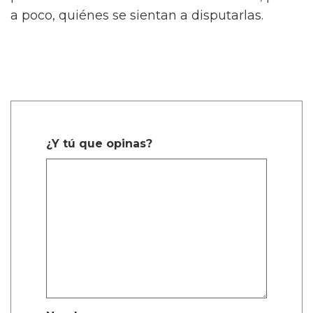
a poco, quiénes se sientan a disputarlas.
¿Y tú que opinas?