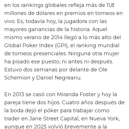
en los rankings globales refleja más de 11,8
millones de dólares en premios en torneos en
vivo. Es, todavía hoy, la jugadora con las
mayores ganancias de la historia. Aquel
mismo verano de 2014 llegó a lo más alto del
Global Poker Index (GPI), el ranking mundial
de torneos presenciales. Ninguna otra mujer
ha pisado ese puesto, ni antes ni después.
Estuvo dos semanas por delante de Ole
Schemion y Daniel Negreanu.
En 2013 se casó con Miranda Foster y hoy la
pareja tiene dos hijos. Cuatro años después de
la boda dejó el póker para trabajar como
trader en Jane Street Capital, en Nueva York,
aunque en 2025 volvió brevemente a la