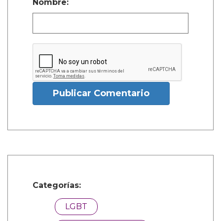
Nombre:
Publicar Comentario
Categorías:
LGBT