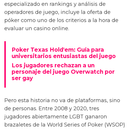
especializado en rankings y análisis de
operadores de juego, incluye la oferta de
póker como uno de los criterios a la hora de
evaluar un casino online.
Poker Texas Hold'em: Guía para
universitarios entusiastas del juego
Los jugadores rechazan a un
personaje del juego Overwatch por
ser gay
Pero esta historia no va de plataformas, sino
de personas. Entre 2008 y 2020, tres
jugadores abiertamente LGBT ganaron
brazaletes de la World Series of Poker (WSOP)