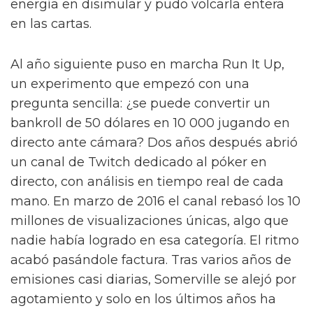
energía en disimular y pudo volcarla entera
en las cartas.
Al año siguiente puso en marcha Run It Up,
un experimento que empezó con una
pregunta sencilla: ¿se puede convertir un
bankroll de 50 dólares en 10 000 jugando en
directo ante cámara? Dos años después abrió
un canal de Twitch dedicado al póker en
directo, con análisis en tiempo real de cada
mano. En marzo de 2016 el canal rebasó los 10
millones de visualizaciones únicas, algo que
nadie había logrado en esa categoría. El ritmo
acabó pasándole factura. Tras varios años de
emisiones casi diarias, Somerville se alejó por
agotamiento y solo en los últimos años ha