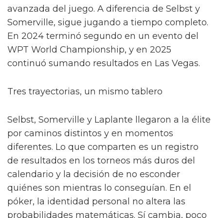
avanzada del juego. A diferencia de Selbst y
Somerville, sigue jugando a tiempo completo.
En 2024 terminó segundo en un evento del
WPT World Championship, y en 2025
continuó sumando resultados en Las Vegas.
Tres trayectorias, un mismo tablero
Selbst, Somerville y Laplante llegaron a la élite
por caminos distintos y en momentos
diferentes. Lo que comparten es un registro
de resultados en los torneos más duros del
calendario y la decisión de no esconder
quiénes son mientras lo conseguían. En el
póker, la identidad personal no altera las
probabilidades matemáticas. Sí cambia, poco