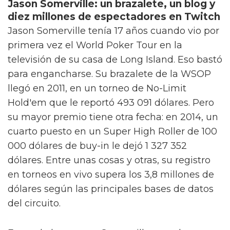
Jason Somerville: un brazalete, un blog y
diez millones de espectadores en Twitch
Jason Somerville tenía 17 años cuando vio por
primera vez el World Poker Tour en la
televisión de su casa de Long Island. Eso bastó
para engancharse. Su brazalete de la WSOP
llegó en 2011, en un torneo de No-Limit
Hold'em que le reportó 493 091 dólares. Pero
su mayor premio tiene otra fecha: en 2014, un
cuarto puesto en un Super High Roller de 100
000 dólares de buy-in le dejó 1 327 352
dólares. Entre unas cosas y otras, su registro
en torneos en vivo supera los 3,8 millones de
dólares según las principales bases de datos
del circuito.