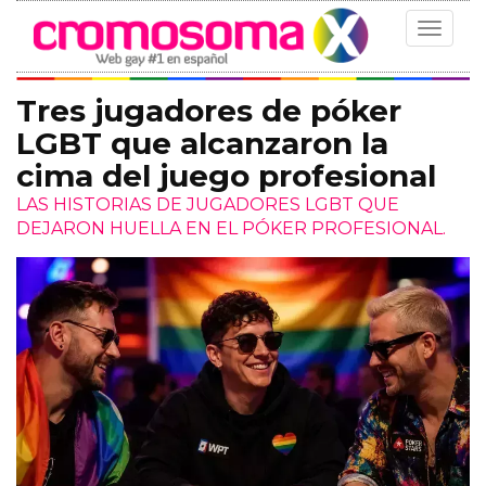
Toggle
navigat
Tres jugadores de póker
LGBT que alcanzaron la
cima del juego profesional
LAS HISTORIAS DE JUGADORES LGBT QUE
DEJARON HUELLA EN EL PÓKER PROFESIONAL.