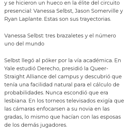
y se hicieron un hueco en la élite del circuito
presencial: Vanessa Selbst, Jason Somerville y
Ryan Laplante. Estas son sus trayectorias.
Vanessa Selbst: tres brazaletes y el número
uno del mundo
Selbst llegó al póker por la vía académica. En
Yale estudió Derecho, presidió la Queer-
Straight Alliance del campus y descubrió que
tenía una facilidad natural para el cálculo de
probabilidades. Nunca escondió que era
lesbiana. En los torneos televisados exigía que
las cámaras enfocarsen a su novia en las
gradas, lo mismo que hacían con las esposas
de los demás jugadores.