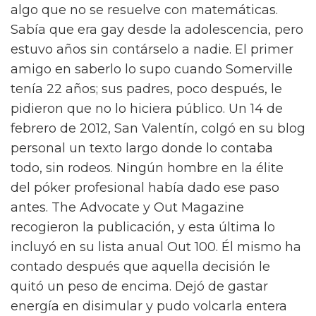
algo que no se resuelve con matemáticas.
Sabía que era gay desde la adolescencia, pero
estuvo años sin contárselo a nadie. El primer
amigo en saberlo lo supo cuando Somerville
tenía 22 años; sus padres, poco después, le
pidieron que no lo hiciera público. Un 14 de
febrero de 2012, San Valentín, colgó en su blog
personal un texto largo donde lo contaba
todo, sin rodeos. Ningún hombre en la élite
del póker profesional había dado ese paso
antes. The Advocate y Out Magazine
recogieron la publicación, y esta última lo
incluyó en su lista anual Out 100. Él mismo ha
contado después que aquella decisión le
quitó un peso de encima. Dejó de gastar
energía en disimular y pudo volcarla entera