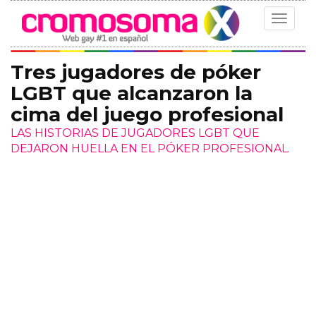
Toggle
navigat
Tres jugadores de póker
LGBT que alcanzaron la
cima del juego profesional
LAS HISTORIAS DE JUGADORES LGBT QUE
DEJARON HUELLA EN EL PÓKER PROFESIONAL.