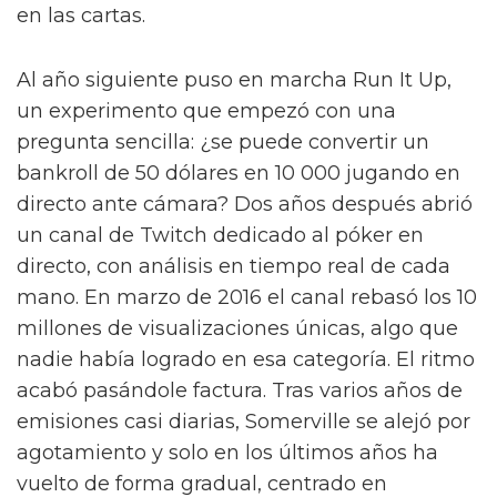
en las cartas.
Al año siguiente puso en marcha Run It Up,
un experimento que empezó con una
pregunta sencilla: ¿se puede convertir un
bankroll de 50 dólares en 10 000 jugando en
directo ante cámara? Dos años después abrió
un canal de Twitch dedicado al póker en
directo, con análisis en tiempo real de cada
mano. En marzo de 2016 el canal rebasó los 10
millones de visualizaciones únicas, algo que
nadie había logrado en esa categoría. El ritmo
acabó pasándole factura. Tras varios años de
emisiones casi diarias, Somerville se alejó por
agotamiento y solo en los últimos años ha
vuelto de forma gradual, centrado en