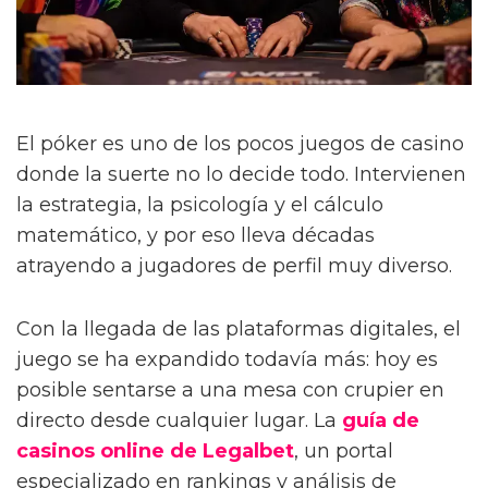
El póker es uno de los pocos juegos de casino
donde la suerte no lo decide todo. Intervienen
la estrategia, la psicología y el cálculo
matemático, y por eso lleva décadas
atrayendo a jugadores de perfil muy diverso.
Con la llegada de las plataformas digitales, el
juego se ha expandido todavía más: hoy es
posible sentarse a una mesa con crupier en
directo desde cualquier lugar. La
guía de
casinos online de Legalbet
, un portal
especializado en rankings y análisis de