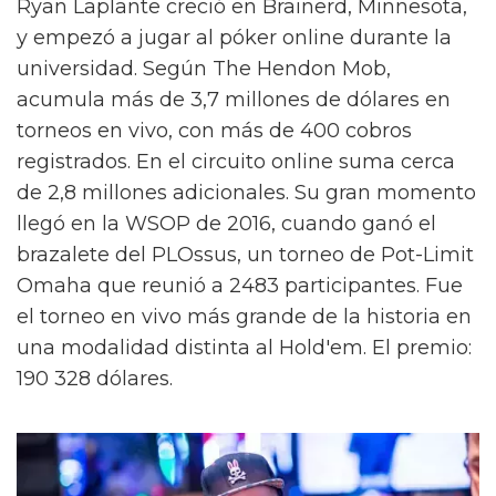
Ryan Laplante creció en Brainerd, Minnesota,
y empezó a jugar al póker online durante la
universidad. Según The Hendon Mob,
acumula más de 3,7 millones de dólares en
torneos en vivo, con más de 400 cobros
registrados. En el circuito online suma cerca
de 2,8 millones adicionales. Su gran momento
llegó en la WSOP de 2016, cuando ganó el
brazalete del PLOssus, un torneo de Pot-Limit
Omaha que reunió a 2483 participantes. Fue
el torneo en vivo más grande de la historia en
una modalidad distinta al Hold'em. El premio:
190 328 dólares.