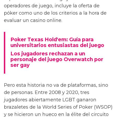
operadores de juego, incluye la oferta de
póker como uno de los criterios a la hora de
evaluar un casino online.
Poker Texas Hold'em: Guía para
universitarios entusiastas del juego
Los jugadores rechazan a un
personaje del juego Overwatch por
ser gay
Pero esta historia no va de plataformas, sino
de personas. Entre 2008 y 2020, tres
jugadores abiertamente LGBT ganaron
brazaletes de la World Series of Poker (WSOP)
y se hicieron un hueco en la élite del circuito