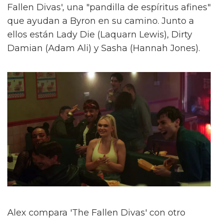
Fallen Divas', una "pandilla de espíritus afines"
que ayudan a Byron en su camino. Junto a
ellos están Lady Die (Laquarn Lewis), Dirty
Damian (Adam Ali) y Sasha (Hannah Jones).
Alex compara 'The Fallen Divas' con otro