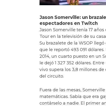
Jason Somerville: un brazale
espectadores en Twitch
Jason Somerville tenía 17 años
Tour en la televisión de su cas
Su brazalete de la WSOP llegó 
que le reportó 493 091 dólares.
2014, un cuarto puesto en un S
le dejó 1 327 352 dólares. Entre
vivo supera los 3,8 millones de
del circuito.
Fuera de las mesas, Somerville
matemáticas. Sabía que era gay
contárselo a nadie. El primer 