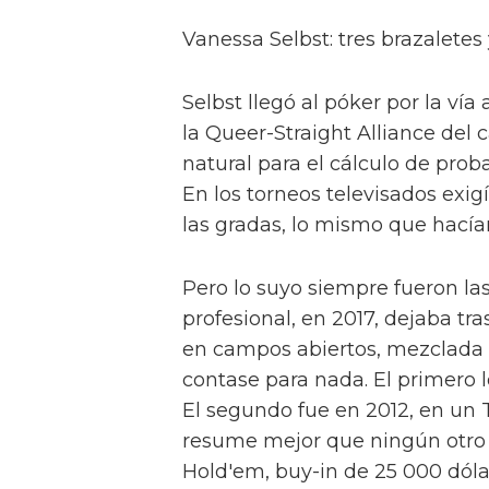
Vanessa Selbst: tres brazalete
Selbst llegó al póker por la ví
la Queer-Straight Alliance del
natural para el cálculo de prob
En los torneos televisados exi
las gradas, lo mismo que hacía
Pero lo suyo siempre fueron las 
profesional, en 2017, dejaba tr
en campos abiertos, mezclada 
contase para nada. El primero
El segundo fue en 2012, en un T
resume mejor que ningún otro s
Hold'em, buy-in de 25 000 dólare