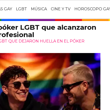
AS GAY
LGBT
MÚSICA
CINE Y TV
HOROSCOPO GA
 póker LGBT que alcanzaron
rofesional
LGBT QUE DEJARON HUELLA EN EL PÓKER