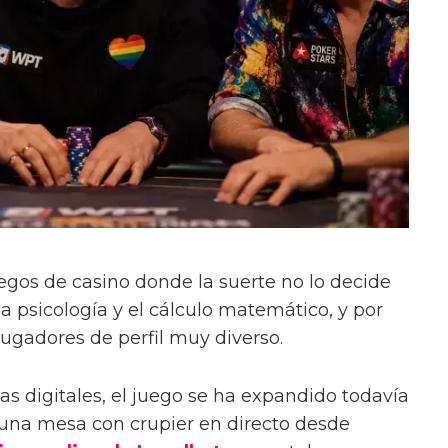
uegos de casino donde la suerte no lo decide
 la psicología y el cálculo matemático, y por
jugadores de perfil muy diverso.
as digitales, el juego se ha expandido todavía
 una mesa con crupier en directo desde