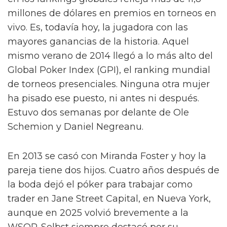
millones de dólares en premios en torneos en
vivo. Es, todavía hoy, la jugadora con las
mayores ganancias de la historia. Aquel
mismo verano de 2014 llegó a lo más alto del
Global Poker Index (GPI), el ranking mundial
de torneos presenciales. Ninguna otra mujer
ha pisado ese puesto, ni antes ni después.
Estuvo dos semanas por delante de Ole
Schemion y Daniel Negreanu.
En 2013 se casó con Miranda Foster y hoy la
pareja tiene dos hijos. Cuatro años después de
la boda dejó el póker para trabajar como
trader en Jane Street Capital, en Nueva York,
aunque en 2025 volvió brevemente a la