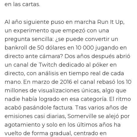
en las cartas.
Al año siguiente puso en marcha Run It Up,
un experimento que empezó con una
pregunta sencilla: ¿se puede convertir un
bankroll de 50 dólares en 10 000 jugando en
directo ante cámara? Dos años después abrió
un canal de Twitch dedicado al póker en
directo, con análisis en tiempo real de cada
mano. En marzo de 2016 el canal rebasó los 10
millones de visualizaciones únicas, algo que
nadie había logrado en esa categoría. El ritmo
acabó pasándole factura. Tras varios años de
emisiones casi diarias, Somerville se alejó por
agotamiento y solo en los últimos años ha
vuelto de forma gradual, centrado en