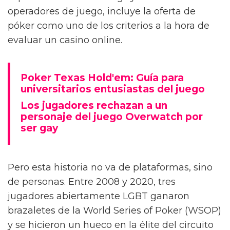
operadores de juego, incluye la oferta de
póker como uno de los criterios a la hora de
evaluar un casino online.
Poker Texas Hold'em: Guía para
universitarios entusiastas del juego
Los jugadores rechazan a un
personaje del juego Overwatch por
ser gay
Pero esta historia no va de plataformas, sino
de personas. Entre 2008 y 2020, tres
jugadores abiertamente LGBT ganaron
brazaletes de la World Series of Poker (WSOP)
y se hicieron un hueco en la élite del circuito