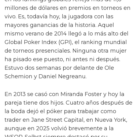
millones de dólares en premios en torneos en
vivo. Es, todavía hoy, la jugadora con las
mayores ganancias de la historia. Aquel
mismo verano de 2014 llegó a lo más alto del
Global Poker Index (GPI), el ranking mundial
de torneos presenciales. Ninguna otra mujer
ha pisado ese puesto, ni antes ni después.
Estuvo dos semanas por delante de Ole
Schemion y Daniel Negreanu.
En 2013 se casó con Miranda Foster y hoy la
pareja tiene dos hijos. Cuatro años después de
la boda dejó el póker para trabajar como
trader en Jane Street Capital, en Nueva York,
aunque en 2025 volvió brevemente a la