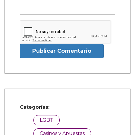
Publicar Comentario
Categorías:
LGBT
Casinos y Apuestas