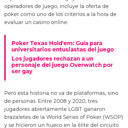
operadores de juego, incluye la oferta de
póker como uno de los criterios a la hora de
evaluar un casino online.
Poker Texas Hold'em: Guía para
universitarios entusiastas del juego
Los jugadores rechazan a un
personaje del juego Overwatch por
ser gay
Pero esta historia no va de plataformas, sino
de personas. Entre 2008 y 2020, tres
jugadores abiertamente LGBT ganaron
brazaletes de la World Series of Poker (WSOP)
y se hicieron un hueco en la élite del circuito