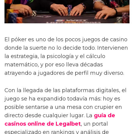
El póker es uno de los pocos juegos de casino
donde la suerte no lo decide todo. Intervienen
la estrategia, la psicología y el cálculo
matemático, y por eso lleva décadas
atrayendo a jugadores de perfil muy diverso.
Con la llegada de las plataformas digitales, el
juego se ha expandido todavía más: hoy es
posible sentarse a una mesa con crupier en
directo desde cualquier lugar. La
guía de
casinos online de Legalbet
, un portal
especializado en rankings y análisis de