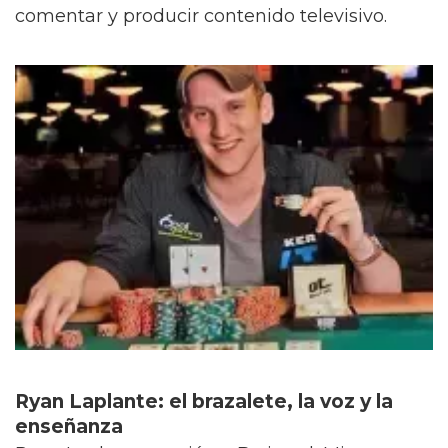
comentar y producir contenido televisivo.
Ryan Laplante: el brazalete, la voz y la
enseñanza