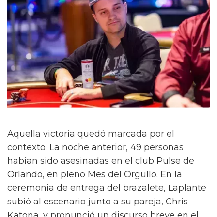
Aquella victoria quedó marcada por el
contexto. La noche anterior, 49 personas
habían sido asesinadas en el club Pulse de
Orlando, en pleno Mes del Orgullo. En la
ceremonia de entrega del brazalete, Laplante
subió al escenario junto a su pareja, Chris
Katona, y pronunció un discurso breve en el