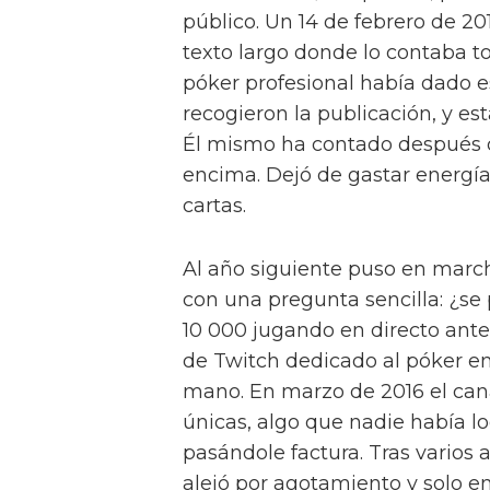
tenía 22 años; sus padres, poco
público. Un 14 de febrero de 20
texto largo donde lo contaba to
póker profesional había dado 
recogieron la publicación, y est
Él mismo ha contado después q
encima. Dejó de gastar energía
cartas.
Al año siguiente puso en mar
con una pregunta sencilla: ¿se
10 000 jugando en directo ant
de Twitch dedicado al póker en
mano. En marzo de 2016 el cana
únicas, algo que nadie había lo
pasándole factura. Tras varios 