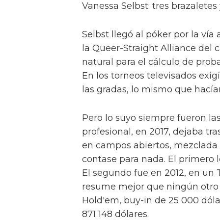
Vanessa Selbst: tres brazalete
Selbst llegó al póker por la ví
la Queer-Straight Alliance del
natural para el cálculo de prob
En los torneos televisados exi
las gradas, lo mismo que hacía
Pero lo suyo siempre fueron las 
profesional, en 2017, dejaba tr
en campos abiertos, mezclada 
contase para nada. El primero
El segundo fue en 2012, en un T
resume mejor que ningún otro s
Hold'em, buy-in de 25 000 dólare