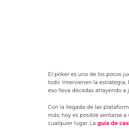
El póker es uno de los pocos j
todo. Intervienen la estrategia,
eso lleva décadas atrayendo a 
Con la llegada de las plataform
más: hoy es posible sentarse a