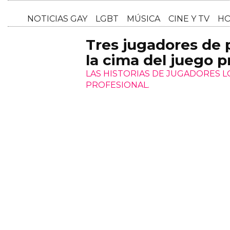
NOTICI
Tres jugadores de
la cima del juego p
LAS HISTORIAS DE JUGADORES 
PROFESIONAL.