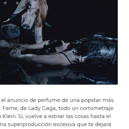
to, el anuncio de perfume de una popstar más
s: Fame, de Lady Gaga, todo un cortometraje
ein. Sí, vuelve a estirar las cosas hasta el
una superproducción excesiva que te dejará