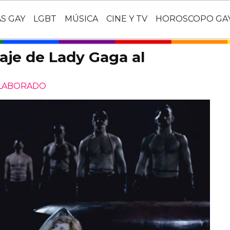
AS GAY
LGBT
MÚSICA
CINE Y TV
HOROSCOPO GA
aje de Lady Gaga al
ELABORADO