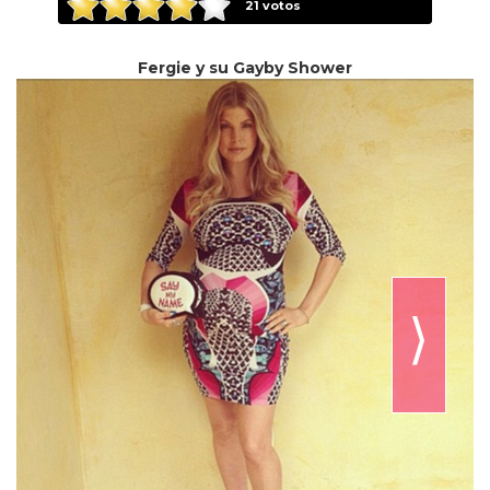
21
votos
Fergie y su Gayby Shower
⟩