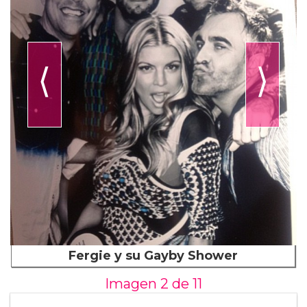
⟨
⟩
Fergie y su Gayby Shower
Imagen 2 de
11