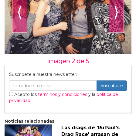
⟨
⟩
Imagen 2 de
5
Suscribete a nuestra newsletter:
Suscribete
Acepto los
terminos y condiciones
y la
política de
privacidad
.
Noticias relacionadas
Las drags de 'RuPaul's
Drag Race' arrasan de