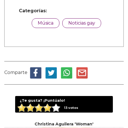
Categorías:
Música
Noticias gay
Comparte
¿Te gusta? ¡Puntúalo!
13
votos
Christina Aguilera 'Woman'