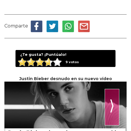
Comparte
¿Te gusta? ¡Puntúalo!
9
votos
Justin Bieber desnudo en su nuevo vídeo
⟩