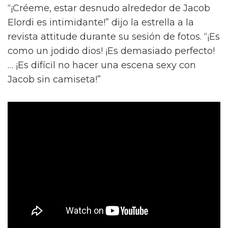
“¡Créeme, estar desnudo alrededor de Jacob
Elordi es intimidante!” dijo la estrella a la
revista attitude durante su sesión de fotos. “¡Es
como un jodido dios! ¡Es demasiado perfecto!
… ¡Es difícil no hacer una escena sexy con
Jacob sin camiseta!”