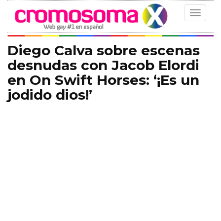
Toggle
navigat
Diego Calva sobre escenas
desnudas con Jacob Elordi
en On Swift Horses: ‘¡Es un
jodido dios!’